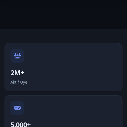
2M+
Aktif Üye
5.000+