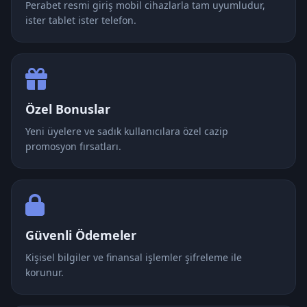
Perabet resmi giriş mobil cihazlarla tam uyumludur,
ister tablet ister telefon.
Özel Bonuslar
Yeni üyelere ve sadık kullanıcılara özel cazip
promosyon fırsatları.
Güvenli Ödemeler
Kişisel bilgiler ve finansal işlemler şifreleme ile
korunur.