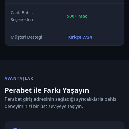
Canlı Bahis
500+ Maç
Seçenekleri
Müşteri Desteği
Türkçe 7/24
AVANTAJLAR
Perabet ile Farkı Yaşayın
Perabet giriş adresinin sağladığı ayrıcalıklarla bahis
deneyiminizi bir üst seviyeye taşıyın.