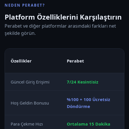
NEDEN PERABET?
Platform Özelliklerini Karşılaştırın
Perabet ve diğer platformlar arasındaki farkları net
şekilde görün.
Özellikler
Perabet
Güncel Giriş Erişimi
7/24 Kesintisiz
%100 + 100 Ücretsiz
Hoş Geldin Bonusu
Döndürme
Para Çekme Hızı
Ortalama 15 Dakika