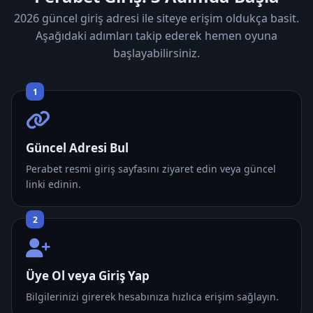
2026 güncel giriş adresi ile siteye erişim oldukça basit.
Aşağıdaki adımları takip ederek hemen oyuna
başlayabilirsiniz.
1
Güncel Adresi Bul
Perabet resmi giriş sayfasını ziyaret edin veya güncel
linki edinin.
2
Üye Ol veya Giriş Yap
Bilgilerinizi girerek hesabınıza hızlıca erişim sağlayın.