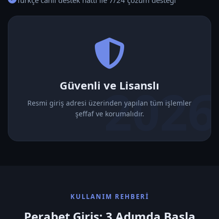
Türkçe canlı destek hattı ile 7/24 çözüm desteği
Güvenli ve Lisanslı
Resmi giriş adresi üzerinden yapılan tüm işlemler
şeffaf ve korumalıdır.
KULLANIM REHBERI
Perabet Giriş: 3 Adımda Başla