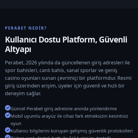
PERABET NEDIR?
Kullanıcı Dostu Platform, Güvenli
Altyapı
Perabet, 2026 yılında da güncellenen giriş adresleri ile
spor bahisleri, canlı bahis, sanal sporlar ve geniş
casino oyunları sunan çevrimiçi bir platformdur. Resmi
giriş üzerinden erişim, üyeler için güvenli ve hızlı bir
deneyim sağlar.
Güncel Perabet giriş adresine anında yönlendirme
Mobil uyumlu arayüz ile cihaz fark etmeksizin kesintisiz
oyun
Kullanıcı bilgilerini koruyan gelişmiş güvenlik protokolleri