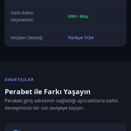
Canlı Bahis
500+ Maç
Seçenekleri
Müşteri Desteği
Türkçe 7/24
AVANTAJLAR
Perabet ile Farkı Yaşayın
Perabet giriş adresinin sağladığı ayrıcalıklarla bahis
deneyiminizi bir üst seviyeye taşıyın.