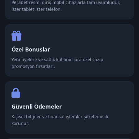
Perabet resmi giriş mobil cihazlarla tam uyumludur,
ister tablet ister telefon.
Özel Bonuslar
Yeni üyelere ve sadık kullanıcılara özel cazip
promosyon fırsatları.
Güvenli Ödemeler
Kişisel bilgiler ve finansal işlemler şifreleme ile
korunur.