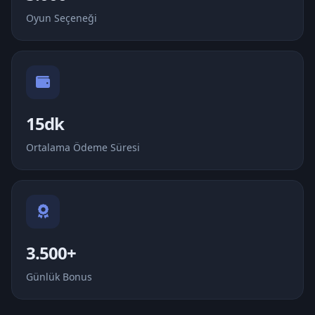
Oyun Seçeneği
15dk
Ortalama Ödeme Süresi
3.500+
Günlük Bonus