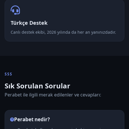
Türkçe Destek
Canlı destek ekibi, 2026 yılında da her an yanınızdadır.
SSS
Sık Sorulan Sorular
Perabet ile ilgili merak edilenler ve cevapları:
Perabet nedir?