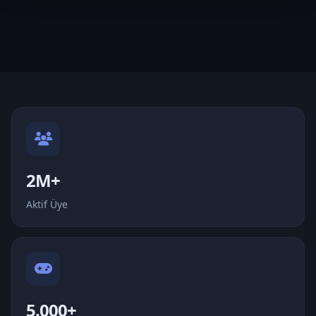
2M+
Aktif Üye
5.000+