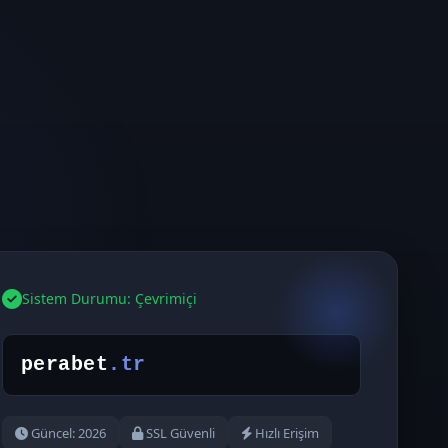
Sistem Durumu: Çevrimiçi
perabet
.tr
Güncel: 2026
SSL Güvenli
Hızlı Erişim