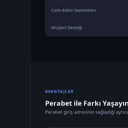
Canlı Bahis Seçenekleri
Müşteri Desteği
AVANTAJLAR
Perabet ile Farkı Yaşayı
Perabet giriş adresinin sağladığı ayrıca