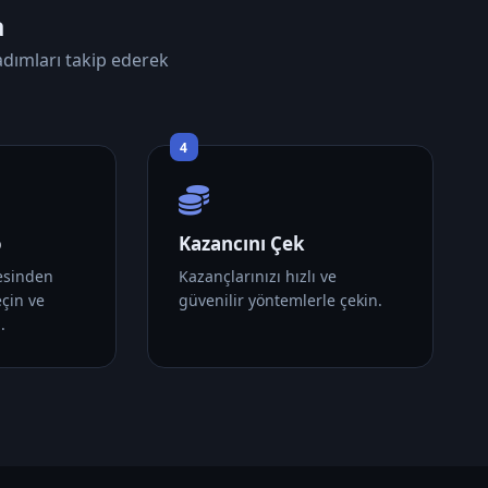
a
 adımları takip ederek
4
o
Kazancını Çek
esinden
Kazançlarınızı hızlı ve
eçin ve
güvenilir yöntemlerle çekin.
.