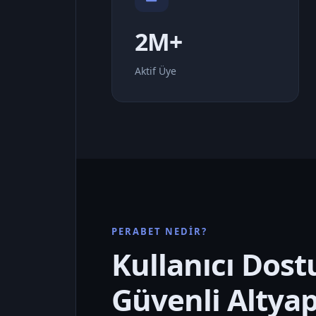
2M+
Aktif Üye
PERABET NEDIR?
Kullanıcı Dost
Güvenli Altyap