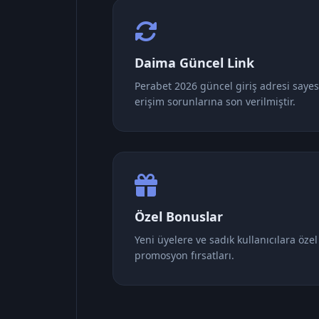
Daima Güncel Link
Perabet 2026 güncel giriş adresi saye
erişim sorunlarına son verilmiştir.
Özel Bonuslar
Yeni üyelere ve sadık kullanıcılara özel
promosyon fırsatları.