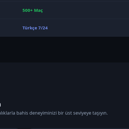
500+ Maç
Türkçe 7/24
n
lıklarla bahis deneyiminizi bir üst seviyeye taşıyın.