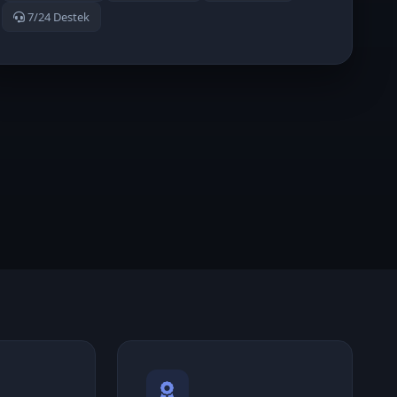
7/24 Destek