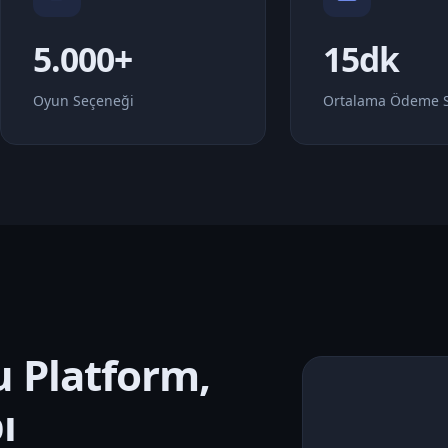
5.000+
15dk
Oyun Seçeneği
Ortalama Ödeme S
u Platform,
ı