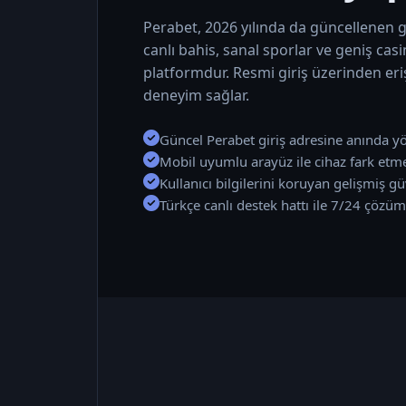
Perabet, 2026 yılında da güncellenen gir
canlı bahis, sanal sporlar ve geniş cas
platformdur. Resmi giriş üzerinden erişi
deneyim sağlar.
Güncel Perabet giriş adresine anında 
Mobil uyumlu arayüz ile cihaz fark etme
Kullanıcı bilgilerini koruyan gelişmiş gü
Türkçe canlı destek hattı ile 7/24 çözüm