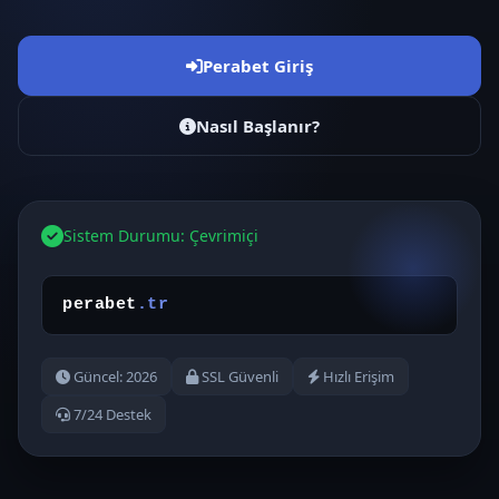
Perabet Giriş
Nasıl Başlanır?
Sistem Durumu: Çevrimiçi
perabet
.tr
Güncel: 2026
SSL Güvenli
Hızlı Erişim
7/24 Destek