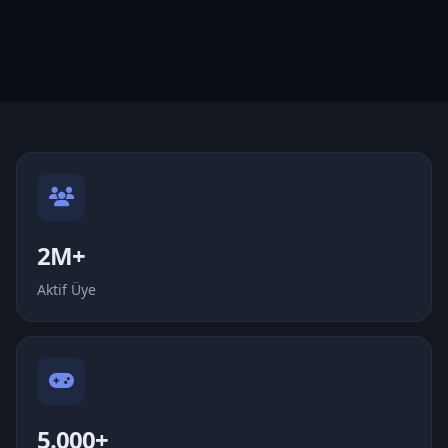
2M+
Aktif Üye
5.000+