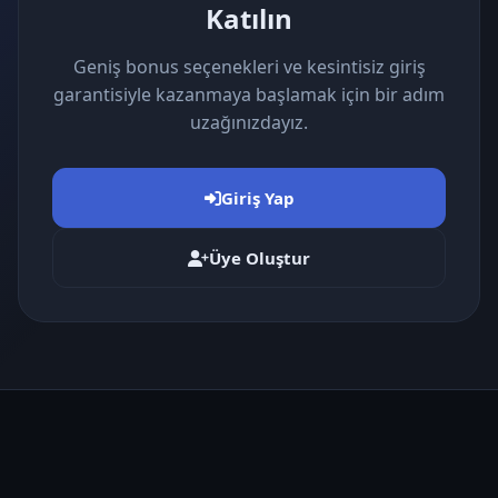
Katılın
Geniş bonus seçenekleri ve kesintisiz giriş
garantisiyle kazanmaya başlamak için bir adım
uzağınızdayız.
Giriş Yap
Üye Oluştur
Ana Sayfa
Hakkında
Rehber
SSS
Karşılaştırma
© 2026 Perabet Giriş Bilgilendirme Platformu
Bu sayfa yalnızca bilgilendirme amaçlıdır.