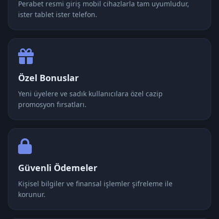
Perabet resmi giriş mobil cihazlarla tam uyumludur,
ister tablet ister telefon.
Özel Bonuslar
Yeni üyelere ve sadık kullanıcılara özel cazip
promosyon fırsatları.
Güvenli Ödemeler
Kişisel bilgiler ve finansal işlemler şifreleme ile
korunur.