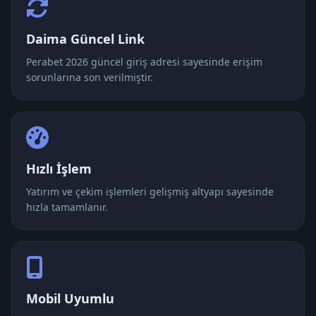
Daima Güncel Link
Perabet 2026 güncel giriş adresi sayesinde erişim
sorunlarına son verilmiştir.
Hızlı İşlem
Yatırım ve çekim işlemleri gelişmiş altyapı sayesinde
hızla tamamlanır.
Mobil Uyumlu