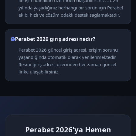
iletişim kanalları üzerinden ulaşabilirsiniz. 2026
yılında yaşadığınız herhangi bir sorun için Perabet
ekibi hızlı ve çözüm odaklı destek sağlamaktadır.
Perabet 2026 giriş adresi nedir?
Perabet 2026 güncel giriş adresi, erişim sorunu
yaşandığında otomatik olarak yenilenmektedir.
Resmi giriş adresi üzerinden her zaman güncel
linke ulaşabilirsiniz.
Perabet 2026'ya Hemen