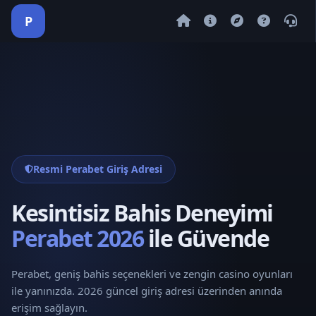
P
Resmi Perabet Giriş Adresi
Kesintisiz Bahis Deneyimi
Perabet 2026
ile Güvende
Perabet, geniş bahis seçenekleri ve zengin casino oyunları
ile yanınızda. 2026 güncel giriş adresi üzerinden anında
erişim sağlayın.