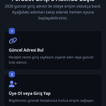
2026 güncel giriş adresi ile siteye erişim oldukça basit.
Aşağıdaki adımları takip ederek hemen oyuna
başlayabilirsiniz.
1
Güncel Adresi Bul
Perabet resmi giriş sayfasını ziyaret edin veya güncel
linki edinin.
2
Üye Ol veya Giriş Yap
Bilgilerinizi girerek hesabınıza hızlıca erişim sağlayın.