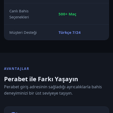
Canlı Bahis
500+ Maç
Seçenekleri
Müşteri Desteği
Türkçe 7/24
AVANTAJLAR
Perabet ile Farkı Yaşayın
Perabet giriş adresinin sağladığı ayrıcalıklarla bahis
deneyiminizi bir üst seviyeye taşıyın.