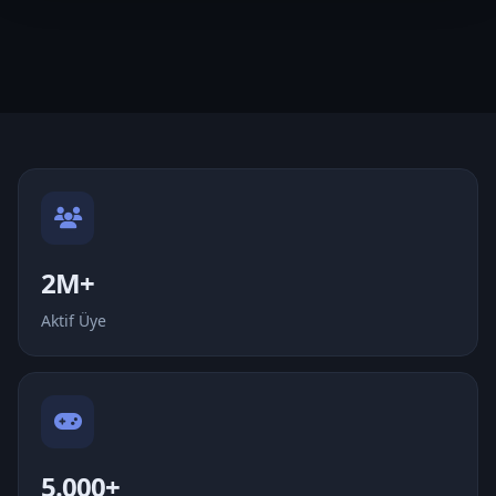
2M+
Aktif Üye
5.000+