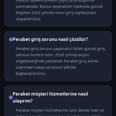
mevcut üyelere yönelik çeşitli promosyonlar
sunmaktadır. Bonus seçenekleri hakkında güncel
bilgilere 2026 yılında resmi giriş sayfasından
ulaşabilirsiniz.
Perabet giriş sorunu nasıl çözülür?
Perabet giriş sorunu yaşarsanız lütfen güncel giriş
adresini kontrol edin. 2026 yılında erişim
engellendiğinde yenilenen Perabet giriş adresi
üzerinden siteye sorunsuz şekilde
bağlanabilirsiniz.
Perabet müşteri hizmetlerine nasıl
ulaşırım?
Perabet müşteri hizmetlerine canlı destek hattı ve