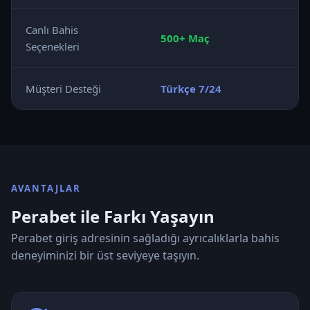
Canlı Bahis
500+ Maç
Seçenekleri
Müşteri Desteği
Türkçe 7/24
AVANTAJLAR
Perabet ile Farkı Yaşayın
Perabet giriş adresinin sağladığı ayrıcalıklarla bahis
deneyiminizi bir üst seviyeye taşıyın.