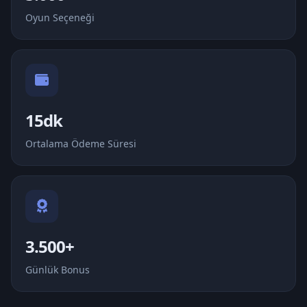
Oyun Seçeneği
15dk
Ortalama Ödeme Süresi
3.500+
Günlük Bonus