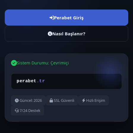
Perabet Giriş
Nasıl Başlanır?
Sistem Durumu: Çevrimiçi
perabet
.tr
Güncel: 2026
SSL Güvenli
Hızlı Erişim
7/24 Destek