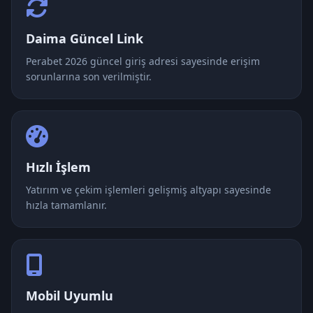
Daima Güncel Link
Perabet 2026 güncel giriş adresi sayesinde erişim
sorunlarına son verilmiştir.
Hızlı İşlem
Yatırım ve çekim işlemleri gelişmiş altyapı sayesinde
hızla tamamlanır.
Mobil Uyumlu