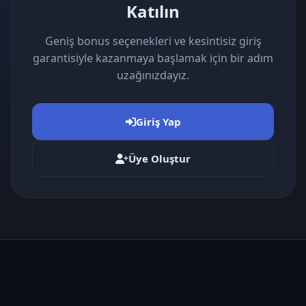
Katılın
Geniş bonus seçenekleri ve kesintisiz giriş
garantisiyle kazanmaya başlamak için bir adım
uzağınızdayız.
Giriş Yap
Üye Oluştur
Ana Sayfa
Hakkında
Rehber
SSS
Karşılaştırma
© 2026 Perabet Giriş Bilgilendirme Platformu
Bu sayfa yalnızca bilgilendirme amaçlıdır.