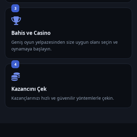
3
Bahis ve Casino
Geniş oyun yelpazesinden size uygun olanı seçin ve
oynamaya başlayın.
4
Kazancını Çek
Kazançlarınızı hızlı ve güvenilir yöntemlerle çekin.