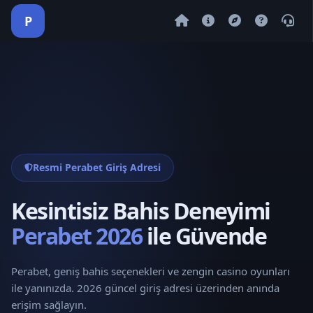
P
Resmi Perabet Giriş Adresi
Kesintisiz Bahis Deneyimi
Perabet 2026
ile Güvende
Perabet, geniş bahis seçenekleri ve zengin casino oyunları
ile yanınızda. 2026 güncel giriş adresi üzerinden anında
erişim sağlayın.