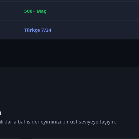
500+ Maç
Türkçe 7/24
n
lıklarla bahis deneyiminizi bir üst seviyeye taşıyın.