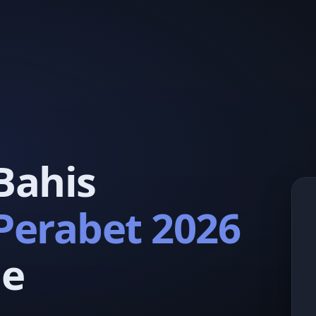
 Bahis
Perabet 2026
de