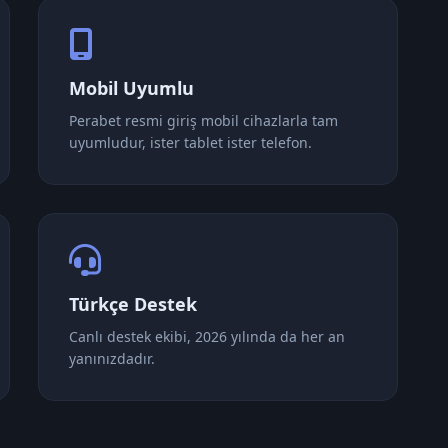
Mobil Uyumlu
Perabet resmi giriş mobil cihazlarla tam
uyumludur, ister tablet ister telefon.
Türkçe Destek
Canlı destek ekibi, 2026 yılında da her an
yanınızdadır.