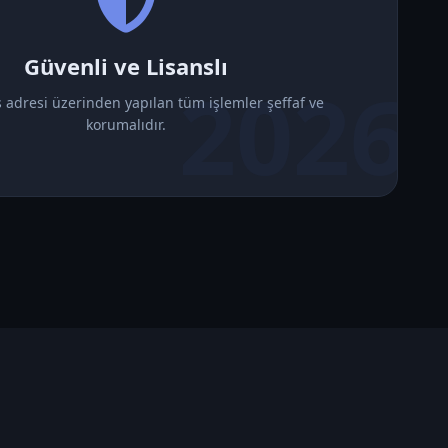
Güvenli ve Lisanslı
ş adresi üzerinden yapılan tüm işlemler şeffaf ve
korumalıdır.