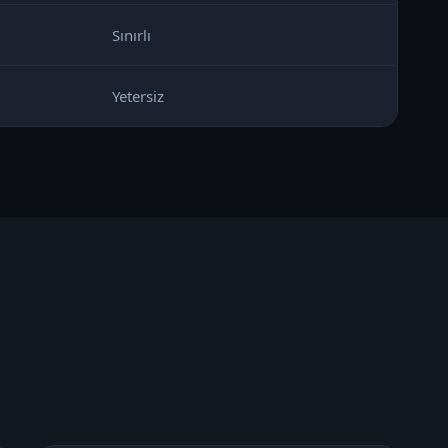
Sınırlı
Yetersiz