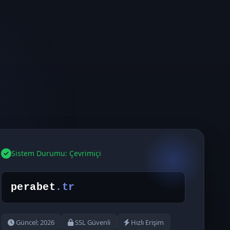
Sistem Durumu: Çevrimiçi
perabet
.tr
Güncel: 2026
SSL Güvenli
Hızlı Erişim