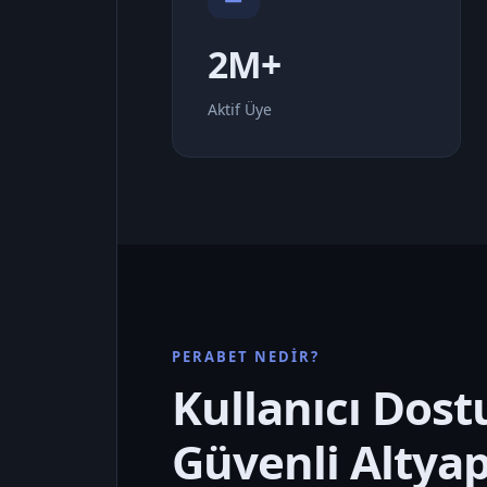
2M+
Aktif Üye
PERABET NEDIR?
Kullanıcı Dost
Güvenli Altyap