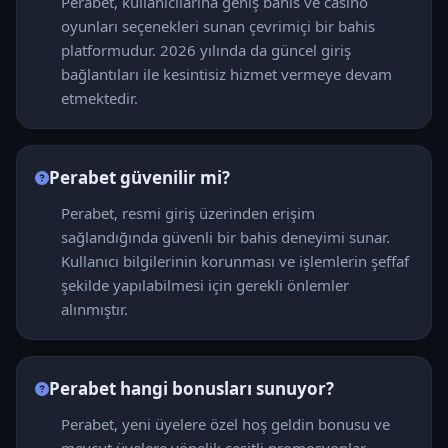
Perabet, kullanıcılarına geniş bahis ve casino
oyunları seçenekleri sunan çevrimiçi bir bahis
platformudur. 2026 yılında da güncel giriş
bağlantıları ile kesintisiz hizmet vermeye devam
etmektedir.
Perabet güvenilir mi?
Perabet, resmi giriş üzerinden erişim
sağlandığında güvenli bir bahis deneyimi sunar.
Kullanıcı bilgilerinin korunması ve işlemlerin şeffaf
şekilde yapılabilmesi için gerekli önlemler
alınmıştır.
Perabet hangi bonusları sunuyor?
Perabet, yeni üyelere özel hoş geldin bonusu ve