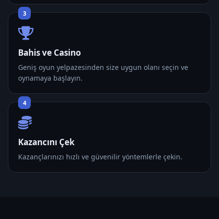
3
Bahis ve Casino
Geniş oyun yelpazesinden size uygun olanı seçin ve
oynamaya başlayın.
4
Kazancını Çek
Kazançlarınızı hızlı ve güvenilir yöntemlerle çekin.