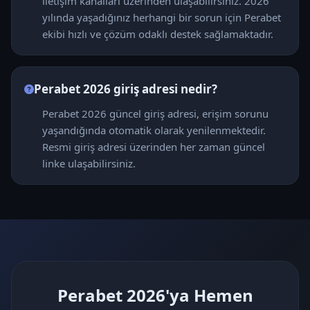
iletişim kanalları üzerinden ulaşabilirsiniz. 2026
yılında yaşadığınız herhangi bir sorun için Perabet
ekibi hızlı ve çözüm odaklı destek sağlamaktadır.
Perabet 2026 giriş adresi nedir?
Perabet 2026 güncel giriş adresi, erişim sorunu
yaşandığında otomatik olarak yenilenmektedir.
Resmi giriş adresi üzerinden her zaman güncel
linke ulaşabilirsiniz.
Perabet 2026'ya Hemen