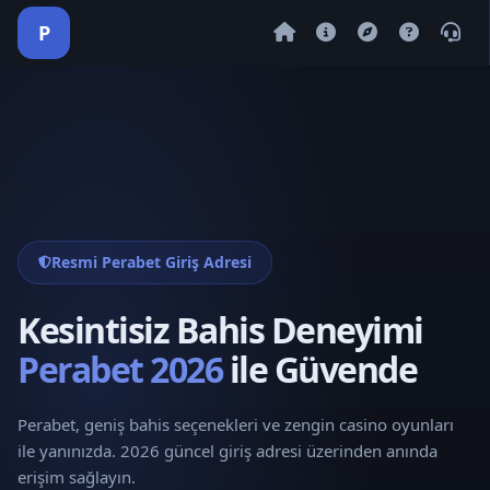
P
Resmi Perabet Giriş Adresi
Kesintisiz Bahis Deneyimi
Perabet 2026
ile Güvende
Perabet, geniş bahis seçenekleri ve zengin casino oyunları
ile yanınızda. 2026 güncel giriş adresi üzerinden anında
erişim sağlayın.