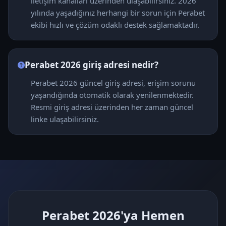
iletişim kanalları üzerinden ulaşabilirsiniz. 2026
yılında yaşadığınız herhangi bir sorun için Perabet
ekibi hızlı ve çözüm odaklı destek sağlamaktadır.
Perabet 2026 giriş adresi nedir?
Perabet 2026 güncel giriş adresi, erişim sorunu
yaşandığında otomatik olarak yenilenmektedir.
Resmi giriş adresi üzerinden her zaman güncel
linke ulaşabilirsiniz.
Perabet 2026'ya Hemen