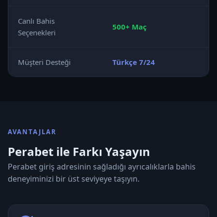
Canlı Bahis
500+ Maç
Seçenekleri
Müşteri Desteği
Türkçe 7/24
AVANTAJLAR
Perabet ile Farkı Yaşayın
Perabet giriş adresinin sağladığı ayrıcalıklarla bahis
deneyiminizi bir üst seviyeye taşıyın.