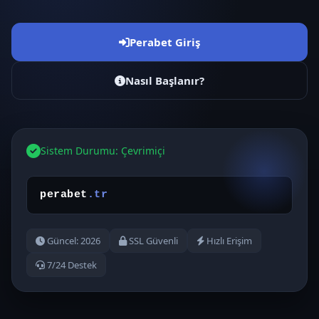
Perabet Giriş
Nasıl Başlanır?
Sistem Durumu: Çevrimiçi
perabet
.tr
Güncel: 2026
SSL Güvenli
Hızlı Erişim
7/24 Destek