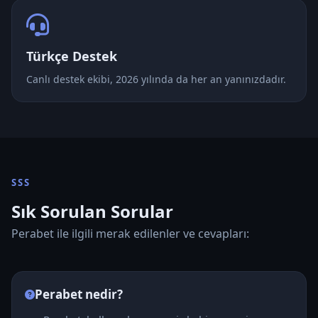
Türkçe Destek
Canlı destek ekibi, 2026 yılında da her an yanınızdadır.
SSS
Sık Sorulan Sorular
Perabet ile ilgili merak edilenler ve cevapları:
Perabet nedir?