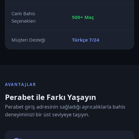
Canlı Bahis
500+ Maç
Seçenekleri
Müşteri Desteği
Türkçe 7/24
AVANTAJLAR
Perabet ile Farkı Yaşayın
Perabet giriş adresinin sağladığı ayrıcalıklarla bahis
deneyiminizi bir üst seviyeye taşıyın.