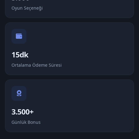
Oyun Seçeneği
15dk
Ortalama Ödeme Süresi
3.500+
Günlük Bonus