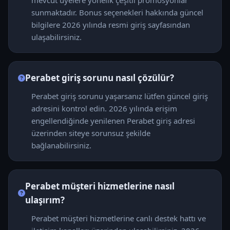
mevcut üyelere yönelik çeşitli promosyonlar
sunmaktadır. Bonus seçenekleri hakkında güncel
bilgilere 2026 yılında resmi giriş sayfasından
ulaşabilirsiniz.
Perabet giriş sorunu nasıl çözülür?
Perabet giriş sorunu yaşarsanız lütfen güncel giriş
adresini kontrol edin. 2026 yılında erişim
engellendiğinde yenilenen Perabet giriş adresi
üzerinden siteye sorunsuz şekilde
bağlanabilirsiniz.
Perabet müşteri hizmetlerine nasıl
ulaşırım?
Perabet müşteri hizmetlerine canlı destek hattı ve