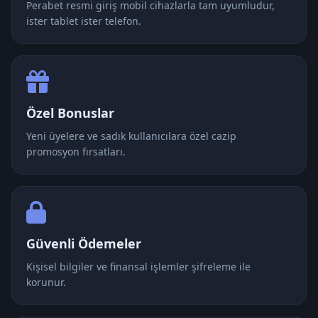
Perabet resmi giriş mobil cihazlarla tam uyumludur,
ister tablet ister telefon.
Özel Bonuslar
Yeni üyelere ve sadık kullanıcılara özel cazip
promosyon fırsatları.
Güvenli Ödemeler
Kişisel bilgiler ve finansal işlemler şifreleme ile
korunur.