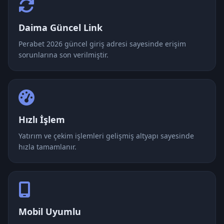
Daima Güncel Link
Perabet 2026 güncel giriş adresi sayesinde erişim
sorunlarına son verilmiştir.
Hızlı İşlem
Yatırım ve çekim işlemleri gelişmiş altyapı sayesinde
hızla tamamlanır.
Mobil Uyumlu