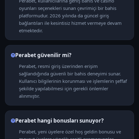
Perabet, kullanıcılarına geniş bahis ve casino
oyunları seçenekleri sunan çevrimiçi bir bahis
platformudur. 2026 yılında da güncel giriş
bağlantıları ile kesintisiz hizmet vermeye devam
etmektedir.
Perabet güvenilir mi?
Perabet, resmi giriş üzerinden erişim
sağlandığında güvenli bir bahis deneyimi sunar.
Kullanıcı bilgilerinin korunması ve işlemlerin şeffaf
şekilde yapılabilmesi için gerekli önlemler
alınmıştır.
Perabet hangi bonusları sunuyor?
Perabet, yeni üyelere özel hoş geldin bonusu ve