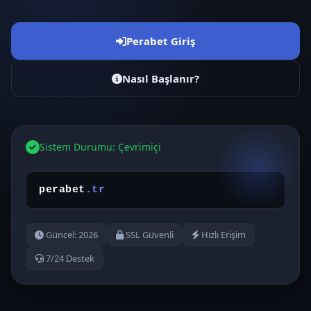
Perabet Giriş
Nasıl Başlanır?
Sistem Durumu: Çevrimiçi
perabet
.tr
Güncel: 2026
SSL Güvenli
Hızlı Erişim
7/24 Destek