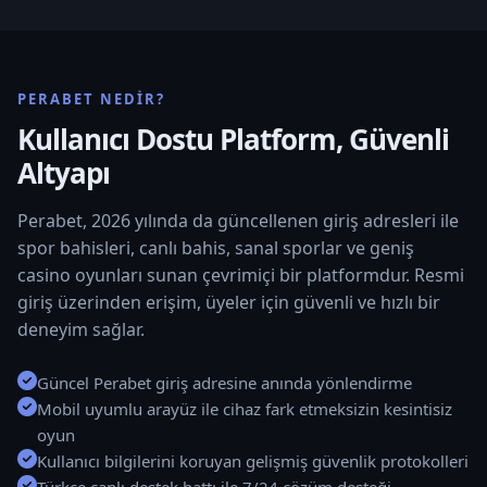
PERABET NEDIR?
Kullanıcı Dostu Platform, Güvenli
Altyapı
Perabet, 2026 yılında da güncellenen giriş adresleri ile
spor bahisleri, canlı bahis, sanal sporlar ve geniş
casino oyunları sunan çevrimiçi bir platformdur. Resmi
giriş üzerinden erişim, üyeler için güvenli ve hızlı bir
deneyim sağlar.
Güncel Perabet giriş adresine anında yönlendirme
Mobil uyumlu arayüz ile cihaz fark etmeksizin kesintisiz
oyun
Kullanıcı bilgilerini koruyan gelişmiş güvenlik protokolleri