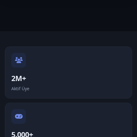
2M+
Aktif Üye
5.000+