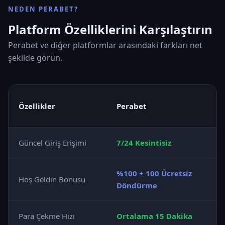
NEDEN PERABET?
Platform Özelliklerini Karşılaştırın
Perabet ve diğer platformlar arasındaki farkları net
şekilde görün.
Özellikler
Perabet
Güncel Giriş Erişimi
7/24 Kesintisiz
%100 + 100 Ücretsiz
Hoş Geldin Bonusu
Döndürme
Para Çekme Hızı
Ortalama 15 Dakika