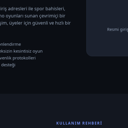
iş adresleri ile spor bahisleri,
ino oyunları sunan çevrimiçi bir
m, üyeler için güvenli ve hızlı bir
Resmi giri
yönlendirme
ksizin kesintisiz oyun
venlik protokolleri
 desteği
KULLANIM REHBERI