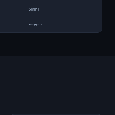
Sınırlı
Yetersiz