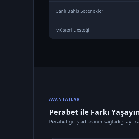
Canlı Bahis Seçenekleri
Müşteri Desteği
AVANTAJLAR
Perabet ile Farkı Yaşayı
Perabet giriş adresinin sağladığı ayrıca