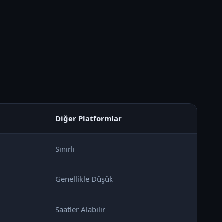
Diğer Platformlar
Sınırlı
Genellikle Düşük
Saatler Alabilir