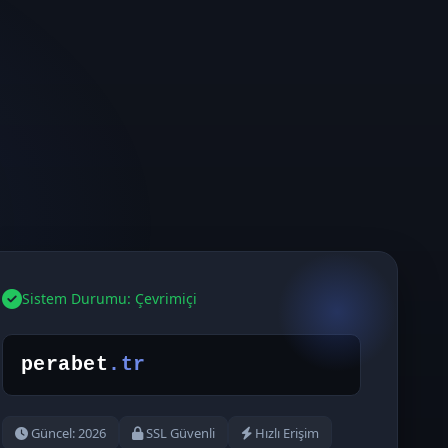
Sistem Durumu: Çevrimiçi
perabet
.tr
Güncel: 2026
SSL Güvenli
Hızlı Erişim