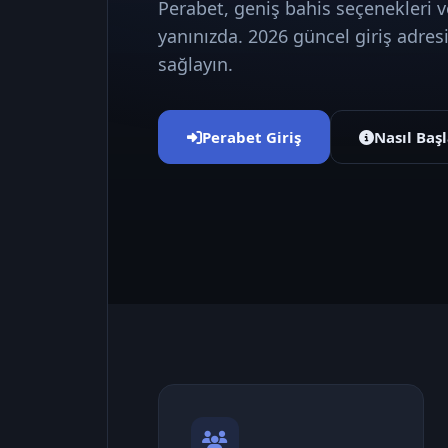
Perabet, geniş bahis seçenekleri v
yanınızda. 2026 güncel giriş adres
sağlayın.
Perabet Giriş
Nasıl Başl