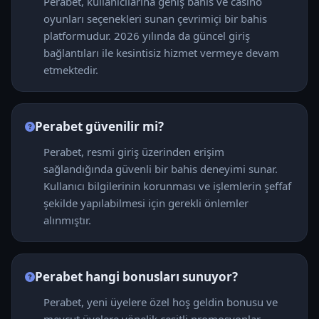
Perabet, kullanıcılarına geniş bahis ve casino
oyunları seçenekleri sunan çevrimiçi bir bahis
platformudur. 2026 yılında da güncel giriş
bağlantıları ile kesintisiz hizmet vermeye devam
etmektedir.
Perabet güvenilir mi?
Perabet, resmi giriş üzerinden erişim
sağlandığında güvenli bir bahis deneyimi sunar.
Kullanıcı bilgilerinin korunması ve işlemlerin şeffaf
şekilde yapılabilmesi için gerekli önlemler
alınmıştır.
Perabet hangi bonusları sunuyor?
Perabet, yeni üyelere özel hoş geldin bonusu ve