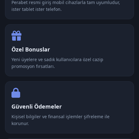
Perabet resmi giriş mobil cihazlarla tam uyumludur,
ister tablet ister telefon.
Özel Bonuslar
Yeni üyelere ve sadık kullanıcılara özel cazip
promosyon fırsatları.
Güvenli Ödemeler
Kişisel bilgiler ve finansal işlemler şifreleme ile
korunur.