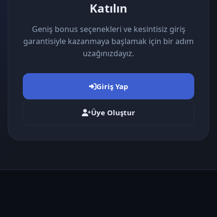
Katılın
Geniş bonus seçenekleri ve kesintisiz giriş
garantisiyle kazanmaya başlamak için bir adım
uzağınızdayız.
Giriş Yap
Üye Oluştur
Ana Sayfa
Hakkında
Rehber
SSS
Karşılaştırma
© 2026 Perabet Giriş Bilgilendirme Platformu
Bu sayfa yalnızca bilgilendirme amaçlıdır.