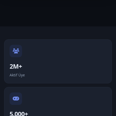
2M+
Aktif Üye
5.000+