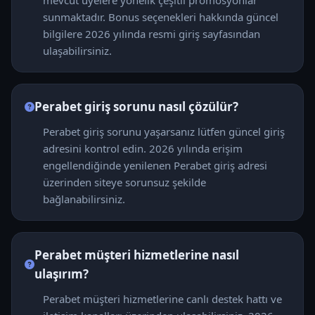
mevcut üyelere yönelik çeşitli promosyonlar
sunmaktadır. Bonus seçenekleri hakkında güncel
bilgilere 2026 yılında resmi giriş sayfasından
ulaşabilirsiniz.
Perabet giriş sorunu nasıl çözülür?
Perabet giriş sorunu yaşarsanız lütfen güncel giriş
adresini kontrol edin. 2026 yılında erişim
engellendiğinde yenilenen Perabet giriş adresi
üzerinden siteye sorunsuz şekilde
bağlanabilirsiniz.
Perabet müşteri hizmetlerine nasıl
ulaşırım?
Perabet müşteri hizmetlerine canlı destek hattı ve