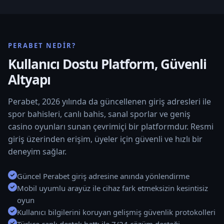
PERABET NEDIR?
Kullanıcı Dostu Platform, Güvenli
Altyapı
Perabet, 2026 yılında da güncellenen giriş adresleri ile
spor bahisleri, canlı bahis, sanal sporlar ve geniş
casino oyunları sunan çevrimiçi bir platformdur. Resmi
giriş üzerinden erişim, üyeler için güvenli ve hızlı bir
deneyim sağlar.
Güncel Perabet giriş adresine anında yönlendirme
Mobil uyumlu arayüz ile cihaz fark etmeksizin kesintisiz
oyun
Kullanıcı bilgilerini koruyan gelişmiş güvenlik protokolleri