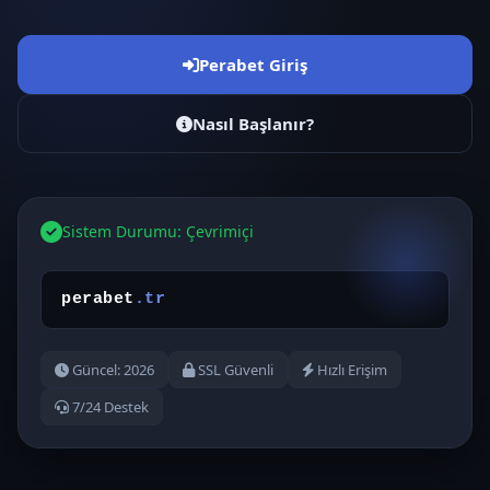
Perabet Giriş
Nasıl Başlanır?
Sistem Durumu: Çevrimiçi
perabet
.tr
Güncel: 2026
SSL Güvenli
Hızlı Erişim
7/24 Destek