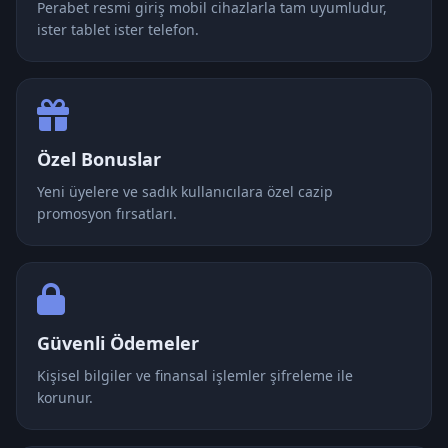
Perabet resmi giriş mobil cihazlarla tam uyumludur,
ister tablet ister telefon.
Özel Bonuslar
Yeni üyelere ve sadık kullanıcılara özel cazip
promosyon fırsatları.
Güvenli Ödemeler
Kişisel bilgiler ve finansal işlemler şifreleme ile
korunur.