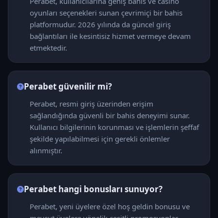
Perabet, kullanıcılarına geniş bahis ve casino
oyunları seçenekleri sunan çevrimiçi bir bahis
platformudur. 2026 yılında da güncel giriş
bağlantıları ile kesintisiz hizmet vermeye devam
etmektedir.
Perabet güvenilir mi?
Perabet, resmi giriş üzerinden erişim
sağlandığında güvenli bir bahis deneyimi sunar.
Kullanıcı bilgilerinin korunması ve işlemlerin şeffaf
şekilde yapılabilmesi için gerekli önlemler
alınmıştır.
Perabet hangi bonusları sunuyor?
Perabet, yeni üyelere özel hoş geldin bonusu ve