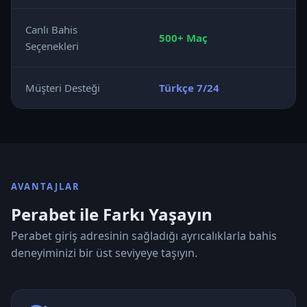
Canlı Bahis
500+ Maç
Seçenekleri
Müşteri Desteği
Türkçe 7/24
AVANTAJLAR
Perabet ile Farkı Yaşayın
Perabet giriş adresinin sağladığı ayrıcalıklarla bahis
deneyiminizi bir üst seviyeye taşıyın.