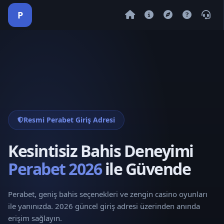
P
Resmi Perabet Giriş Adresi
Kesintisiz Bahis Deneyimi
Perabet 2026
ile Güvende
Perabet, geniş bahis seçenekleri ve zengin casino oyunları
ile yanınızda. 2026 güncel giriş adresi üzerinden anında
erişim sağlayın.