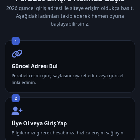
2026 güncel giriş adresi ile siteye erişim oldukça basit.
Aşağıdaki adımları takip ederek hemen oyuna
başlayabilirsiniz.
1
Güncel Adresi Bul
Perabet resmi giriş sayfasını ziyaret edin veya güncel
linki edinin.
2
Üye Ol veya Giriş Yap
Bilgilerinizi girerek hesabınıza hızlıca erişim sağlayın.