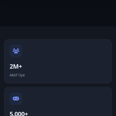
2M+
Aktif Üye
5.000+