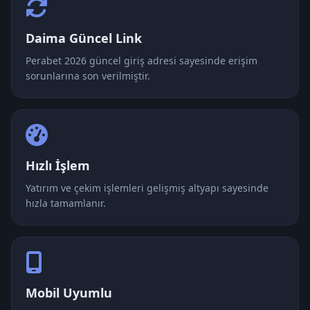
Daima Güncel Link
Perabet 2026 güncel giriş adresi sayesinde erişim
sorunlarına son verilmiştir.
Hızlı İşlem
Yatırım ve çekim işlemleri gelişmiş altyapı sayesinde
hızla tamamlanır.
Mobil Uyumlu