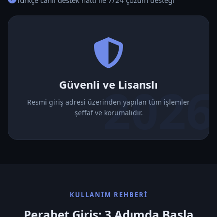
Türkçe canlı destek hattı ile 7/24 çözüm desteği
Güvenli ve Lisanslı
Resmi giriş adresi üzerinden yapılan tüm işlemler
şeffaf ve korumalıdır.
KULLANIM REHBERI
Perabet Giriş: 3 Adımda Başla