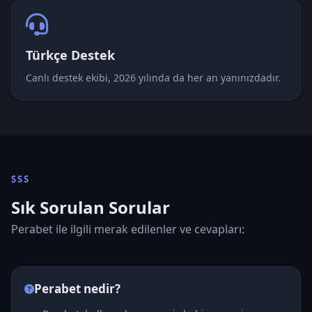
Türkçe Destek
Canlı destek ekibi, 2026 yılında da her an yanınızdadır.
SSS
Sık Sorulan Sorular
Perabet ile ilgili merak edilenler ve cevapları:
Perabet nedir?