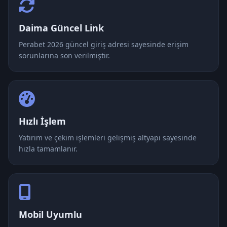
Daima Güncel Link
Perabet 2026 güncel giriş adresi sayesinde erişim
sorunlarına son verilmiştir.
Hızlı İşlem
Yatırım ve çekim işlemleri gelişmiş altyapı sayesinde
hızla tamamlanır.
Mobil Uyumlu