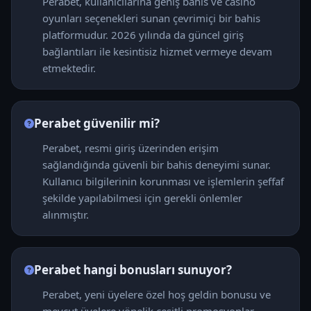
Perabet, kullanıcılarına geniş bahis ve casino
oyunları seçenekleri sunan çevrimiçi bir bahis
platformudur. 2026 yılında da güncel giriş
bağlantıları ile kesintisiz hizmet vermeye devam
etmektedir.
Perabet güvenilir mi?
Perabet, resmi giriş üzerinden erişim
sağlandığında güvenli bir bahis deneyimi sunar.
Kullanıcı bilgilerinin korunması ve işlemlerin şeffaf
şekilde yapılabilmesi için gerekli önlemler
alınmıştır.
Perabet hangi bonusları sunuyor?
Perabet, yeni üyelere özel hoş geldin bonusu ve