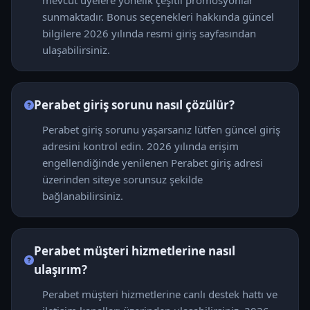
mevcut üyelere yönelik çeşitli promosyonlar
sunmaktadır. Bonus seçenekleri hakkında güncel
bilgilere 2026 yılında resmi giriş sayfasından
ulaşabilirsiniz.
Perabet giriş sorunu nasıl çözülür?
Perabet giriş sorunu yaşarsanız lütfen güncel giriş
adresini kontrol edin. 2026 yılında erişim
engellendiğinde yenilenen Perabet giriş adresi
üzerinden siteye sorunsuz şekilde
bağlanabilirsiniz.
Perabet müşteri hizmetlerine nasıl
ulaşırım?
Perabet müşteri hizmetlerine canlı destek hattı ve