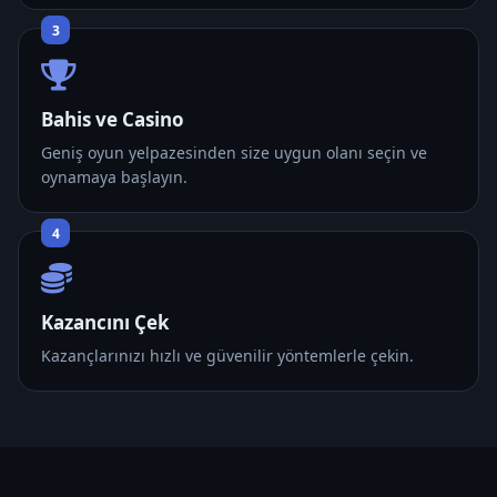
3
Bahis ve Casino
Geniş oyun yelpazesinden size uygun olanı seçin ve
oynamaya başlayın.
4
Kazancını Çek
Kazançlarınızı hızlı ve güvenilir yöntemlerle çekin.