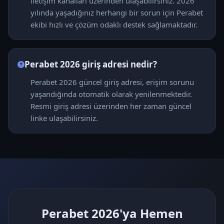
iletişim kanalları üzerinden ulaşabilirsiniz. 2026
yılında yaşadığınız herhangi bir sorun için Perabet
ekibi hızlı ve çözüm odaklı destek sağlamaktadır.
Perabet 2026 giriş adresi nedir?
Perabet 2026 güncel giriş adresi, erişim sorunu
yaşandığında otomatik olarak yenilenmektedir.
Resmi giriş adresi üzerinden her zaman güncel
linke ulaşabilirsiniz.
Perabet 2026'ya Hemen