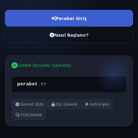
Perabet Giriş
Nasıl Başlanır?
Sistem Durumu: Çevrimiçi
perabet
.tr
Güncel: 2026
SSL Güvenli
Hızlı Erişim
7/24 Destek