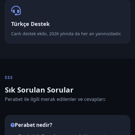
Türkçe Destek
Canlı destek ekibi, 2026 yılında da her an yanınızdadır.
SSS
Sık Sorulan Sorular
Perabet ile ilgili merak edilenler ve cevapları:
Perabet nedir?