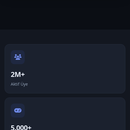
2M+
Aktif Üye
5.000+