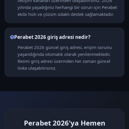
iletişim kanalları üzerinden ulaşabilirsiniz. 2026
yılında yaşadığınız herhangi bir sorun için Perabet
ekibi hızlı ve çözüm odaklı destek sağlamaktadır.
Perabet 2026 giriş adresi nedir?
Perabet 2026 güncel giriş adresi, erişim sorunu
yaşandığında otomatik olarak yenilenmektedir.
Resmi giriş adresi üzerinden her zaman güncel
linke ulaşabilirsiniz.
Perabet 2026'ya Hemen