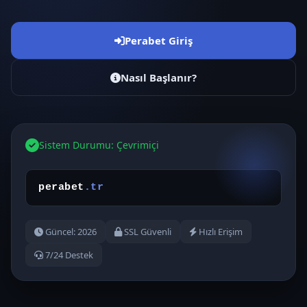
Perabet Giriş
Nasıl Başlanır?
Sistem Durumu: Çevrimiçi
perabet
.tr
Güncel: 2026
SSL Güvenli
Hızlı Erişim
7/24 Destek