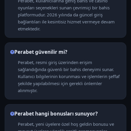
Perabet, kullanıcılarına geniş bahis ve casino
oyunları seçenekleri sunan çevrimiçi bir bahis
platformudur. 2026 yılında da güncel giriş
bağlantıları ile kesintisiz hizmet vermeye devam
etmektedir.
Perabet güvenilir mi?
Perabet, resmi giriş üzerinden erişim
sağlandığında güvenli bir bahis deneyimi sunar.
Kullanıcı bilgilerinin korunması ve işlemlerin şeffaf
şekilde yapılabilmesi için gerekli önlemler
alınmıştır.
Perabet hangi bonusları sunuyor?
Perabet, yeni üyelere özel hoş geldin bonusu ve