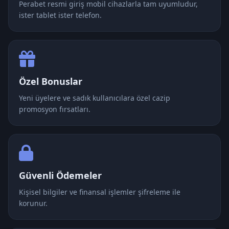
Perabet resmi giriş mobil cihazlarla tam uyumludur,
ister tablet ister telefon.
Özel Bonuslar
Yeni üyelere ve sadık kullanıcılara özel cazip
promosyon fırsatları.
Güvenli Ödemeler
Kişisel bilgiler ve finansal işlemler şifreleme ile
korunur.