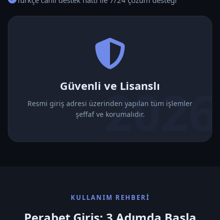
Türkçe canlı destek hattı ile 7/24 çözüm desteği
Güvenli ve Lisanslı
Resmi giriş adresi üzerinden yapılan tüm işlemler
şeffaf ve korumalıdır.
KULLANIM REHBERI
Perabet Giriş: 3 Adımda Başla