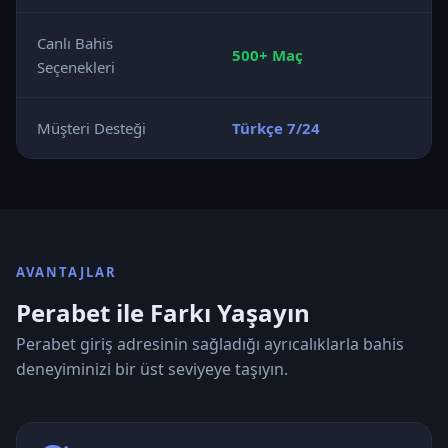
Canlı Bahis
500+ Maç
Seçenekleri
Müşteri Desteği
Türkçe 7/24
AVANTAJLAR
Perabet ile Farkı Yaşayın
Perabet giriş adresinin sağladığı ayrıcalıklarla bahis
deneyiminizi bir üst seviyeye taşıyın.