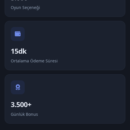
Oyun Seçeneği
15dk
Ortalama Ödeme Süresi
3.500+
Günlük Bonus