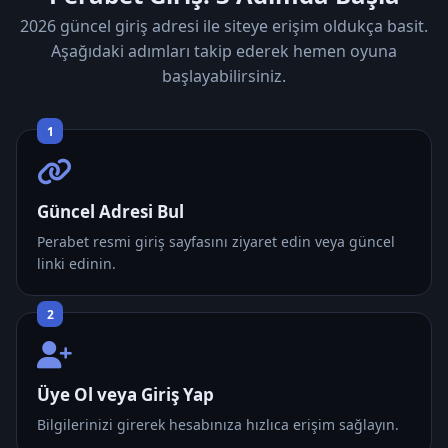
2026 güncel giriş adresi ile siteye erişim oldukça basit.
Aşağıdaki adımları takip ederek hemen oyuna
başlayabilirsiniz.
1
Güncel Adresi Bul
Perabet resmi giriş sayfasını ziyaret edin veya güncel
linki edinin.
2
Üye Ol veya Giriş Yap
Bilgilerinizi girerek hesabınıza hızlıca erişim sağlayın.