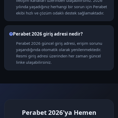
iletişim kanalları üzerinden ulaşabilirsiniz. 2026
yılında yaşadığınız herhangi bir sorun için Perabet
ekibi hızlı ve çözüm odaklı destek sağlamaktadır.
Perabet 2026 giriş adresi nedir?
Perabet 2026 güncel giriş adresi, erişim sorunu
yaşandığında otomatik olarak yenilenmektedir.
Resmi giriş adresi üzerinden her zaman güncel
linke ulaşabilirsiniz.
Perabet 2026'ya Hemen