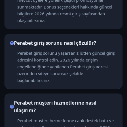
mevcut üyelere yönelik çeşitli promosyonlar
sunmaktadır. Bonus seçenekleri hakkında güncel
bilgilere 2026 yılında resmi giriş sayfasından
ulaşabilirsiniz.
Perabet giriş sorunu nasıl çözülür?
Perabet giriş sorunu yaşarsanız lütfen güncel giriş
adresini kontrol edin. 2026 yılında erişim
engellendiğinde yenilenen Perabet giriş adresi
üzerinden siteye sorunsuz şekilde
bağlanabilirsiniz.
Perabet müşteri hizmetlerine nasıl
ulaşırım?
Perabet müşteri hizmetlerine canlı destek hattı ve