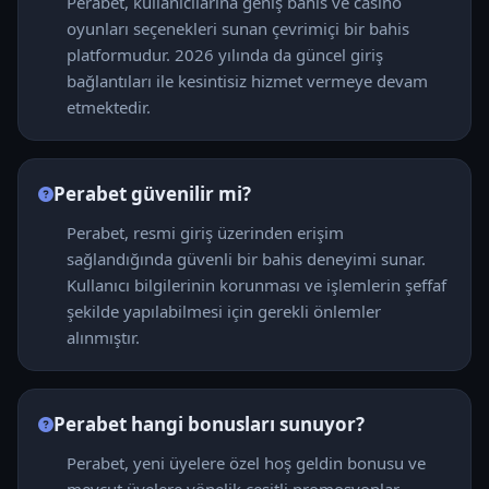
Perabet, kullanıcılarına geniş bahis ve casino
oyunları seçenekleri sunan çevrimiçi bir bahis
platformudur. 2026 yılında da güncel giriş
bağlantıları ile kesintisiz hizmet vermeye devam
etmektedir.
Perabet güvenilir mi?
Perabet, resmi giriş üzerinden erişim
sağlandığında güvenli bir bahis deneyimi sunar.
Kullanıcı bilgilerinin korunması ve işlemlerin şeffaf
şekilde yapılabilmesi için gerekli önlemler
alınmıştır.
Perabet hangi bonusları sunuyor?
Perabet, yeni üyelere özel hoş geldin bonusu ve