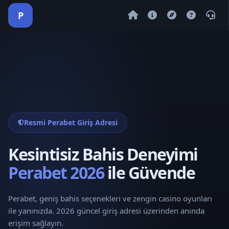
P
Resmi Perabet Giriş Adresi
Kesintisiz Bahis Deneyimi
Perabet 2026
ile Güvende
Perabet, geniş bahis seçenekleri ve zengin casino oyunları
ile yanınızda. 2026 güncel giriş adresi üzerinden anında
erişim sağlayın.