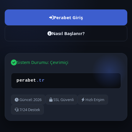
Perabet Giriş
Nasıl Başlanır?
Sistem Durumu: Çevrimiçi
perabet
.tr
Güncel: 2026
SSL Güvenli
Hızlı Erişim
7/24 Destek