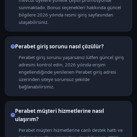
mevcut üyelere yönelik çeşitli promosyonlar
sunmaktadır. Bonus seçenekleri hakkında güncel
bilgilere 2026 yılında resmi giriş sayfasından
ulaşabilirsiniz.
Perabet giriş sorunu nasıl çözülür?
Perabet giriş sorunu yaşarsanız lütfen güncel giriş
adresini kontrol edin. 2026 yılında erişim
engellendiğinde yenilenen Perabet giriş adresi
üzerinden siteye sorunsuz şekilde
bağlanabilirsiniz.
Perabet müşteri hizmetlerine nasıl
ulaşırım?
Perabet müşteri hizmetlerine canlı destek hattı ve