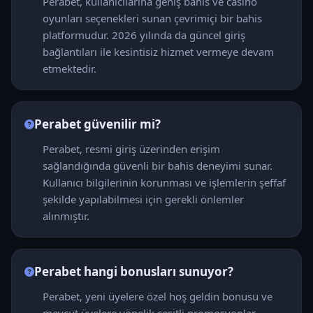
Perabet, kullanıcılarına geniş bahis ve casino
oyunları seçenekleri sunan çevrimiçi bir bahis
platformudur. 2026 yılında da güncel giriş
bağlantıları ile kesintisiz hizmet vermeye devam
etmektedir.
Perabet güvenilir mi?
Perabet, resmi giriş üzerinden erişim
sağlandığında güvenli bir bahis deneyimi sunar.
Kullanıcı bilgilerinin korunması ve işlemlerin şeffaf
şekilde yapılabilmesi için gerekli önlemler
alınmıştır.
Perabet hangi bonusları sunuyor?
Perabet, yeni üyelere özel hoş geldin bonusu ve