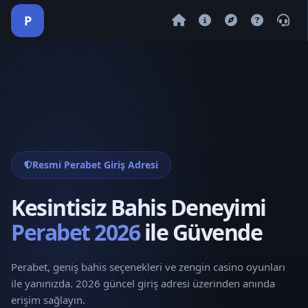
P
Resmi Perabet Giriş Adresi
Kesintisiz Bahis Deneyimi
Perabet 2026
ile Güvende
Perabet, geniş bahis seçenekleri ve zengin casino oyunları
ile yanınızda. 2026 güncel giriş adresi üzerinden anında
erişim sağlayın.