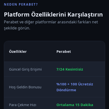
NEDEN PERABET?
Platform Özelliklerini Karşılaştırın
Perabet ve diğer platformlar arasındaki farkları net
şekilde görün.
Özellikler
Perabet
Güncel Giriş Erişimi
7/24 Kesintisiz
%100 + 100 Ücretsiz
Hoş Geldin Bonusu
Döndürme
Para Çekme Hızı
Ortalama 15 Dakika