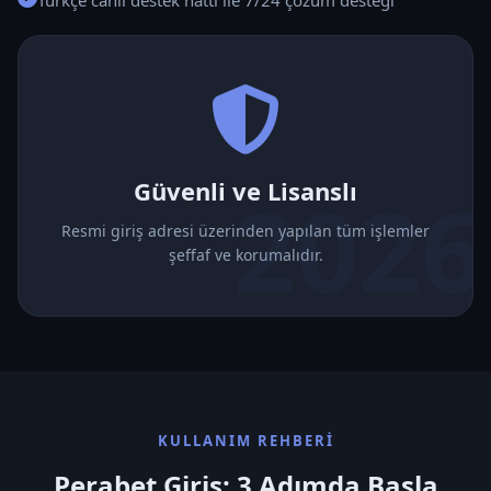
Türkçe canlı destek hattı ile 7/24 çözüm desteği
Güvenli ve Lisanslı
Resmi giriş adresi üzerinden yapılan tüm işlemler
şeffaf ve korumalıdır.
KULLANIM REHBERI
Perabet Giriş: 3 Adımda Başla