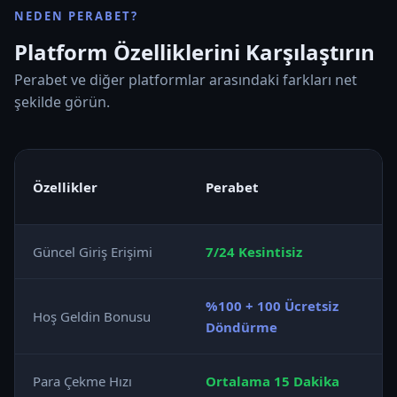
NEDEN PERABET?
Platform Özelliklerini Karşılaştırın
Perabet ve diğer platformlar arasındaki farkları net
şekilde görün.
Özellikler
Perabet
Güncel Giriş Erişimi
7/24 Kesintisiz
%100 + 100 Ücretsiz
Hoş Geldin Bonusu
Döndürme
Para Çekme Hızı
Ortalama 15 Dakika