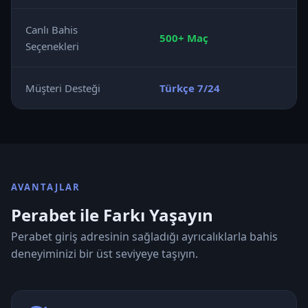
Canlı Bahis
500+ Maç
Seçenekleri
Müşteri Desteği
Türkçe 7/24
AVANTAJLAR
Perabet ile Farkı Yaşayın
Perabet giriş adresinin sağladığı ayrıcalıklarla bahis
deneyiminizi bir üst seviyeye taşıyın.