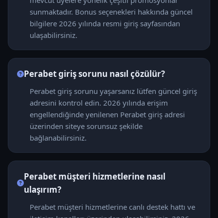
mevcut üyelere yönelik çeşitli promosyonlar
sunmaktadır. Bonus seçenekleri hakkında güncel
bilgilere 2026 yılında resmi giriş sayfasından
ulaşabilirsiniz.
Perabet giriş sorunu nasıl çözülür?
Perabet giriş sorunu yaşarsanız lütfen güncel giriş
adresini kontrol edin. 2026 yılında erişim
engellendiğinde yenilenen Perabet giriş adresi
üzerinden siteye sorunsuz şekilde
bağlanabilirsiniz.
Perabet müşteri hizmetlerine nasıl
ulaşırım?
Perabet müşteri hizmetlerine canlı destek hattı ve