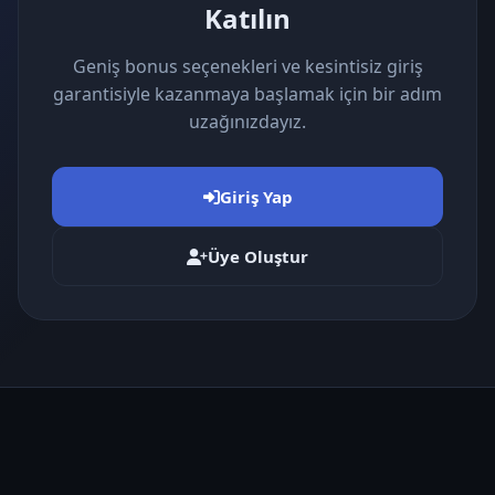
Katılın
Geniş bonus seçenekleri ve kesintisiz giriş
garantisiyle kazanmaya başlamak için bir adım
uzağınızdayız.
Giriş Yap
Üye Oluştur
Ana Sayfa
Hakkında
Rehber
SSS
Karşılaştırma
© 2026 Perabet Giriş Bilgilendirme Platformu
Bu sayfa yalnızca bilgilendirme amaçlıdır.