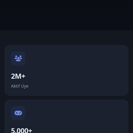
2M+
Aktif Üye
5.000+