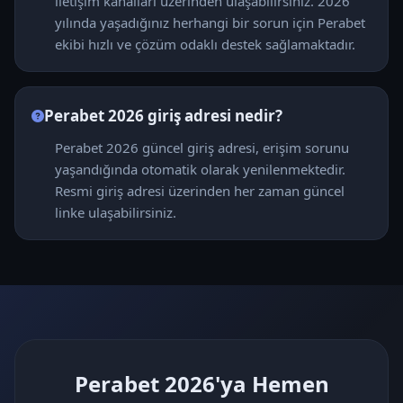
iletişim kanalları üzerinden ulaşabilirsiniz. 2026
yılında yaşadığınız herhangi bir sorun için Perabet
ekibi hızlı ve çözüm odaklı destek sağlamaktadır.
Perabet 2026 giriş adresi nedir?
Perabet 2026 güncel giriş adresi, erişim sorunu
yaşandığında otomatik olarak yenilenmektedir.
Resmi giriş adresi üzerinden her zaman güncel
linke ulaşabilirsiniz.
Perabet 2026'ya Hemen