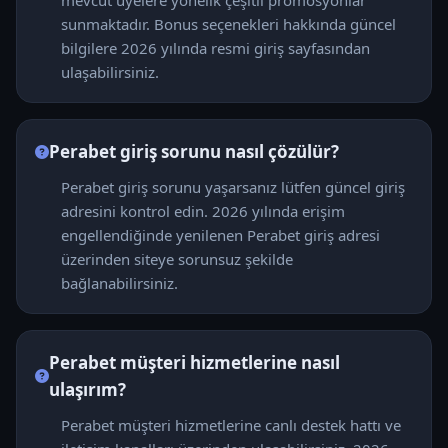
mevcut üyelere yönelik çeşitli promosyonlar
sunmaktadır. Bonus seçenekleri hakkında güncel
bilgilere 2026 yılında resmi giriş sayfasından
ulaşabilirsiniz.
Perabet giriş sorunu nasıl çözülür?
Perabet giriş sorunu yaşarsanız lütfen güncel giriş
adresini kontrol edin. 2026 yılında erişim
engellendiğinde yenilenen Perabet giriş adresi
üzerinden siteye sorunsuz şekilde
bağlanabilirsiniz.
Perabet müşteri hizmetlerine nasıl
ulaşırım?
Perabet müşteri hizmetlerine canlı destek hattı ve