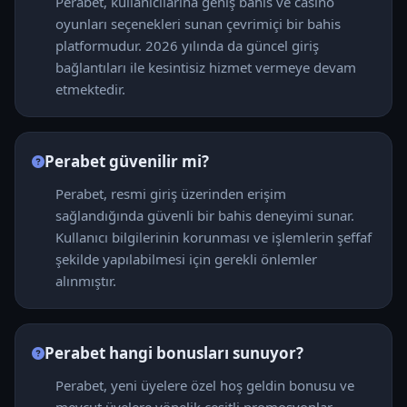
Perabet, kullanıcılarına geniş bahis ve casino
oyunları seçenekleri sunan çevrimiçi bir bahis
platformudur. 2026 yılında da güncel giriş
bağlantıları ile kesintisiz hizmet vermeye devam
etmektedir.
Perabet güvenilir mi?
Perabet, resmi giriş üzerinden erişim
sağlandığında güvenli bir bahis deneyimi sunar.
Kullanıcı bilgilerinin korunması ve işlemlerin şeffaf
şekilde yapılabilmesi için gerekli önlemler
alınmıştır.
Perabet hangi bonusları sunuyor?
Perabet, yeni üyelere özel hoş geldin bonusu ve