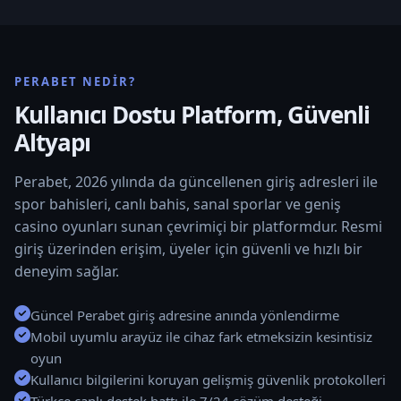
PERABET NEDIR?
Kullanıcı Dostu Platform, Güvenli
Altyapı
Perabet, 2026 yılında da güncellenen giriş adresleri ile
spor bahisleri, canlı bahis, sanal sporlar ve geniş
casino oyunları sunan çevrimiçi bir platformdur. Resmi
giriş üzerinden erişim, üyeler için güvenli ve hızlı bir
deneyim sağlar.
Güncel Perabet giriş adresine anında yönlendirme
Mobil uyumlu arayüz ile cihaz fark etmeksizin kesintisiz
oyun
Kullanıcı bilgilerini koruyan gelişmiş güvenlik protokolleri