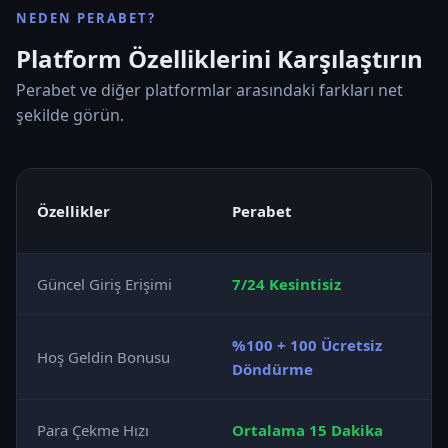
NEDEN PERABET?
Platform Özelliklerini Karşılaştırın
Perabet ve diğer platformlar arasındaki farkları net
şekilde görün.
Özellikler
Perabet
Güncel Giriş Erişimi
7/24 Kesintisiz
%100 + 100 Ücretsiz
Hoş Geldin Bonusu
Döndürme
Para Çekme Hızı
Ortalama 15 Dakika