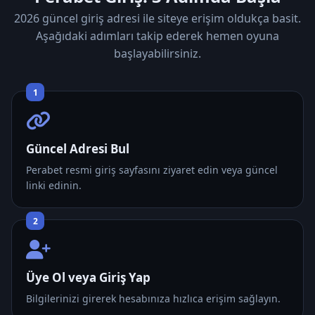
2026 güncel giriş adresi ile siteye erişim oldukça basit.
Aşağıdaki adımları takip ederek hemen oyuna
başlayabilirsiniz.
1
Güncel Adresi Bul
Perabet resmi giriş sayfasını ziyaret edin veya güncel
linki edinin.
2
Üye Ol veya Giriş Yap
Bilgilerinizi girerek hesabınıza hızlıca erişim sağlayın.