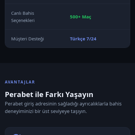
Canlı Bahis
500+ Maç
Seçenekleri
Müşteri Desteği
Türkçe 7/24
AVANTAJLAR
Perabet ile Farkı Yaşayın
Perabet giriş adresinin sağladığı ayrıcalıklarla bahis
deneyiminizi bir üst seviyeye taşıyın.