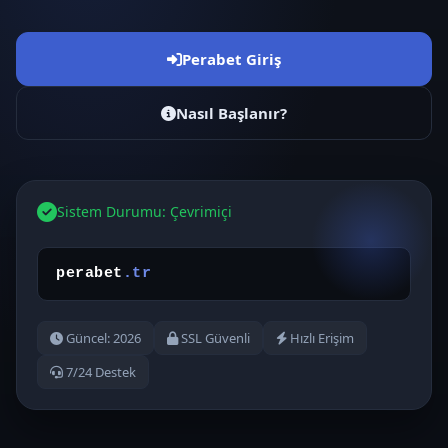
Perabet Giriş
Nasıl Başlanır?
Sistem Durumu: Çevrimiçi
perabet
.tr
Güncel: 2026
SSL Güvenli
Hızlı Erişim
7/24 Destek