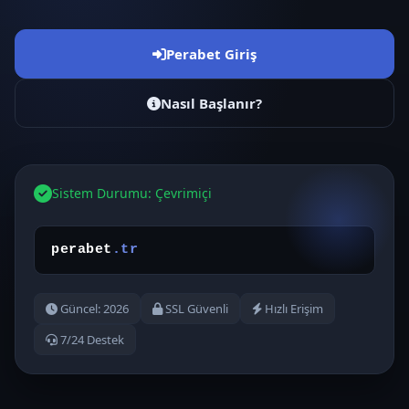
Perabet Giriş
Nasıl Başlanır?
Sistem Durumu: Çevrimiçi
perabet
.tr
Güncel: 2026
SSL Güvenli
Hızlı Erişim
7/24 Destek