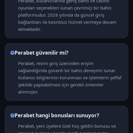
Perabet, kullanıcılarına geniş bahis ve casino
oyunları seçenekleri sunan çevrimiçi bir bahis
platformudur. 2026 yılında da güncel giriş
bağlantıları ile kesintisiz hizmet vermeye devam
etmektedir.
Perabet güvenilir mi?
Perabet, resmi giriş üzerinden erişim
sağlandığında güvenli bir bahis deneyimi sunar.
Kullanıcı bilgilerinin korunması ve işlemlerin şeffaf
şekilde yapılabilmesi için gerekli önlemler
alınmıştır.
Perabet hangi bonusları sunuyor?
Perabet, yeni üyelere özel hoş geldin bonusu ve