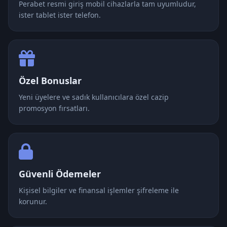
Perabet resmi giriş mobil cihazlarla tam uyumludur,
ister tablet ister telefon.
Özel Bonuslar
Yeni üyelere ve sadık kullanıcılara özel cazip
promosyon fırsatları.
Güvenli Ödemeler
Kişisel bilgiler ve finansal işlemler şifreleme ile
korunur.