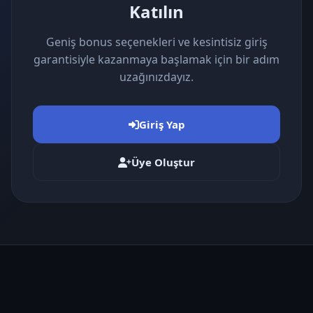
Katılın
Geniş bonus seçenekleri ve kesintisiz giriş
garantisiyle kazanmaya başlamak için bir adım
uzağınızdayız.
Giriş Yap
Üye Oluştur
Ana Sayfa
Hakkında
Rehber
SSS
Karşılaştırma
© 2026 Perabet Giriş Bilgilendirme Platformu
Bu sayfa yalnızca bilgilendirme amaçlıdır.