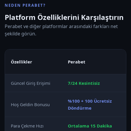
NEDEN PERABET?
Platform Özelliklerini Karşılaştırın
Perabet ve diğer platformlar arasındaki farkları net
şekilde görün.
Özellikler
Perabet
Güncel Giriş Erişimi
7/24 Kesintisiz
%100 + 100 Ücretsiz
Hoş Geldin Bonusu
Döndürme
Para Çekme Hızı
Ortalama 15 Dakika