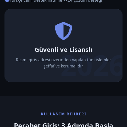
Türkçe canlı destek hattı ile 7/24 çözüm desteği
Güvenli ve Lisanslı
Resmi giriş adresi üzerinden yapılan tüm işlemler
şeffaf ve korumalıdır.
KULLANIM REHBERI
Perabet Giriş: 3 Adımda Başla