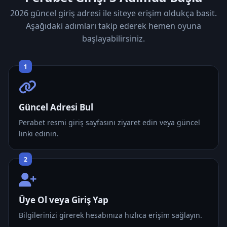
2026 güncel giriş adresi ile siteye erişim oldukça basit.
Aşağıdaki adımları takip ederek hemen oyuna
başlayabilirsiniz.
1
Güncel Adresi Bul
Perabet resmi giriş sayfasını ziyaret edin veya güncel
linki edinin.
2
Üye Ol veya Giriş Yap
Bilgilerinizi girerek hesabınıza hızlıca erişim sağlayın.