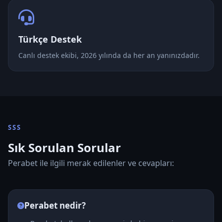
Türkçe Destek
Canlı destek ekibi, 2026 yılında da her an yanınızdadır.
SSS
Sık Sorulan Sorular
Perabet ile ilgili merak edilenler ve cevapları:
Perabet nedir?