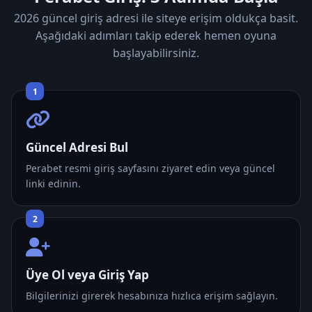
2026 güncel giriş adresi ile siteye erişim oldukça basit.
Aşağıdaki adımları takip ederek hemen oyuna
başlayabilirsiniz.
1
Güncel Adresi Bul
Perabet resmi giriş sayfasını ziyaret edin veya güncel
linki edinin.
2
Üye Ol veya Giriş Yap
Bilgilerinizi girerek hesabınıza hızlıca erişim sağlayın.