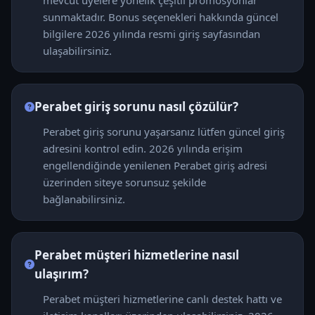
mevcut üyelere yönelik çeşitli promosyonlar
sunmaktadır. Bonus seçenekleri hakkında güncel
bilgilere 2026 yılında resmi giriş sayfasından
ulaşabilirsiniz.
Perabet giriş sorunu nasıl çözülür?
Perabet giriş sorunu yaşarsanız lütfen güncel giriş
adresini kontrol edin. 2026 yılında erişim
engellendiğinde yenilenen Perabet giriş adresi
üzerinden siteye sorunsuz şekilde
bağlanabilirsiniz.
Perabet müşteri hizmetlerine nasıl
ulaşırım?
Perabet müşteri hizmetlerine canlı destek hattı ve