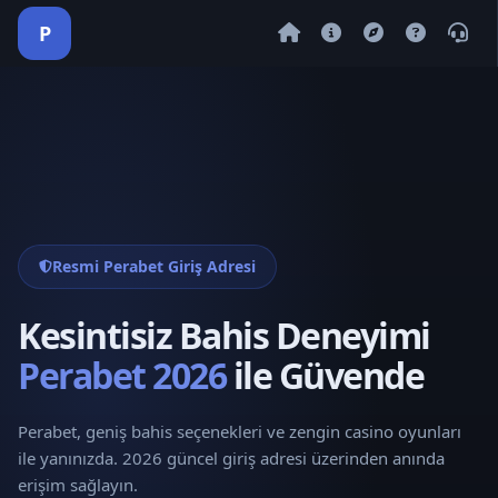
P
Resmi Perabet Giriş Adresi
Kesintisiz Bahis Deneyimi
Perabet 2026
ile Güvende
Perabet, geniş bahis seçenekleri ve zengin casino oyunları
ile yanınızda. 2026 güncel giriş adresi üzerinden anında
erişim sağlayın.