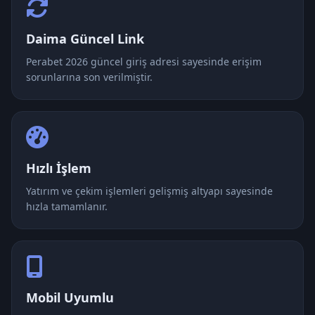
Daima Güncel Link
Perabet 2026 güncel giriş adresi sayesinde erişim
sorunlarına son verilmiştir.
Hızlı İşlem
Yatırım ve çekim işlemleri gelişmiş altyapı sayesinde
hızla tamamlanır.
Mobil Uyumlu