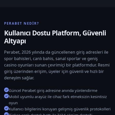
PERABET NEDIR?
Kullanıcı Dostu Platform, Güvenli
Altyapı
Perabet, 2026 yılında da güncellenen giriş adresleri ile
spor bahisleri, canlı bahis, sanal sporlar ve geniş
casino oyunları sunan çevrimiçi bir platformdur. Resmi
giriş üzerinden erişim, üyeler için güvenli ve hızlı bir
deneyim sağlar.
Güncel Perabet giriş adresine anında yönlendirme
Mobil uyumlu arayüz ile cihaz fark etmeksizin kesintisiz
oyun
Kullanıcı bilgilerini koruyan gelişmiş güvenlik protokolleri