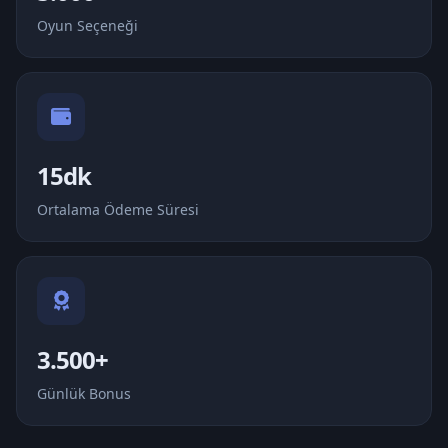
Oyun Seçeneği
15dk
Ortalama Ödeme Süresi
3.500+
Günlük Bonus