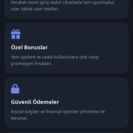
Perabet resmi giriş mobil cihazlarla tam uyumludur,
ister tablet ister telefon.
Özel Bonuslar
Yeni üyelere ve sadık kullanıcılara özel cazip
promosyon fırsatları.
Güvenli Ödemeler
Kişisel bilgiler ve finansal işlemler şifreleme ile
korunur.