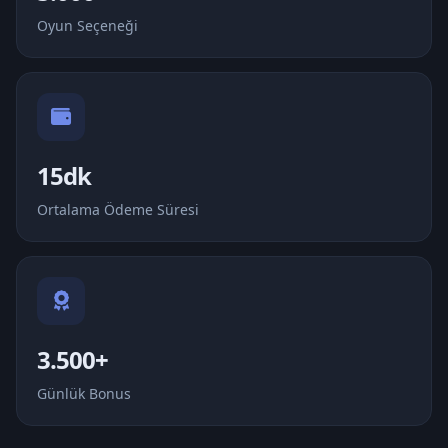
Oyun Seçeneği
15dk
Ortalama Ödeme Süresi
3.500+
Günlük Bonus