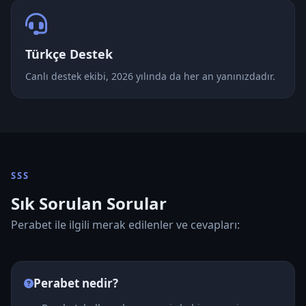
Türkçe Destek
Canlı destek ekibi, 2026 yılında da her an yanınızdadır.
SSS
Sık Sorulan Sorular
Perabet ile ilgili merak edilenler ve cevapları:
Perabet nedir?