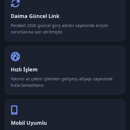
Daima Güncel Link
Perabet 2026 güncel giriş adresi sayesinde erişim
sorunlarına son verilmiştir.
Hızlı İşlem
Yatırım ve çekim işlemleri gelişmiş altyapı sayesinde
hızla tamamlanır.
Mobil Uyumlu