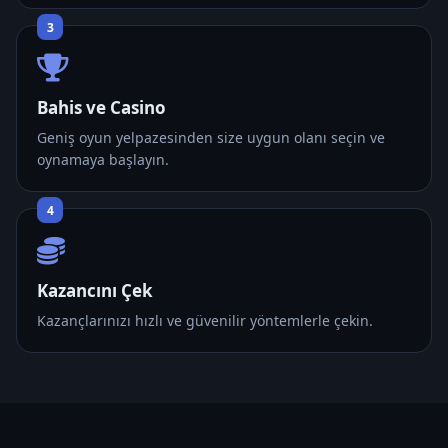
3
Bahis ve Casino
Geniş oyun yelpazesinden size uygun olanı seçin ve
oynamaya başlayın.
4
Kazancını Çek
Kazançlarınızı hızlı ve güvenilir yöntemlerle çekin.