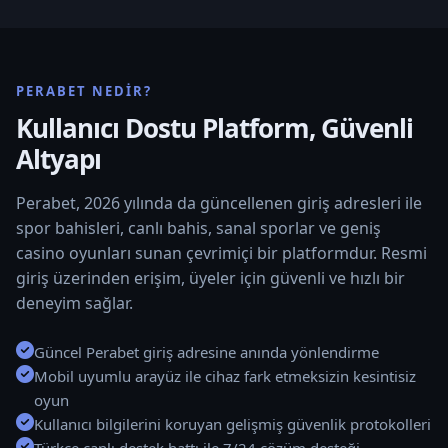
PERABET NEDIR?
Kullanıcı Dostu Platform, Güvenli
Altyapı
Perabet, 2026 yılında da güncellenen giriş adresleri ile
spor bahisleri, canlı bahis, sanal sporlar ve geniş
casino oyunları sunan çevrimiçi bir platformdur. Resmi
giriş üzerinden erişim, üyeler için güvenli ve hızlı bir
deneyim sağlar.
Güncel Perabet giriş adresine anında yönlendirme
Mobil uyumlu arayüz ile cihaz fark etmeksizin kesintisiz
oyun
Kullanıcı bilgilerini koruyan gelişmiş güvenlik protokolleri