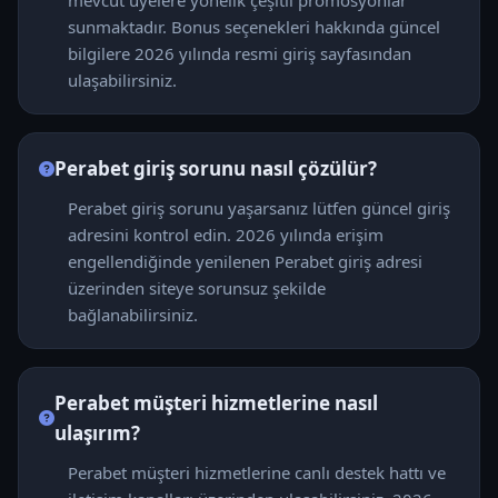
mevcut üyelere yönelik çeşitli promosyonlar
sunmaktadır. Bonus seçenekleri hakkında güncel
bilgilere 2026 yılında resmi giriş sayfasından
ulaşabilirsiniz.
Perabet giriş sorunu nasıl çözülür?
Perabet giriş sorunu yaşarsanız lütfen güncel giriş
adresini kontrol edin. 2026 yılında erişim
engellendiğinde yenilenen Perabet giriş adresi
üzerinden siteye sorunsuz şekilde
bağlanabilirsiniz.
Perabet müşteri hizmetlerine nasıl
ulaşırım?
Perabet müşteri hizmetlerine canlı destek hattı ve