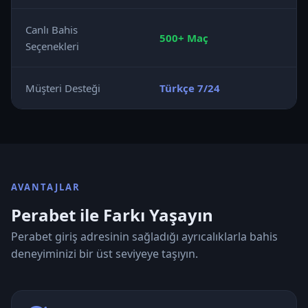
Canlı Bahis
500+ Maç
Seçenekleri
Müşteri Desteği
Türkçe 7/24
AVANTAJLAR
Perabet ile Farkı Yaşayın
Perabet giriş adresinin sağladığı ayrıcalıklarla bahis
deneyiminizi bir üst seviyeye taşıyın.