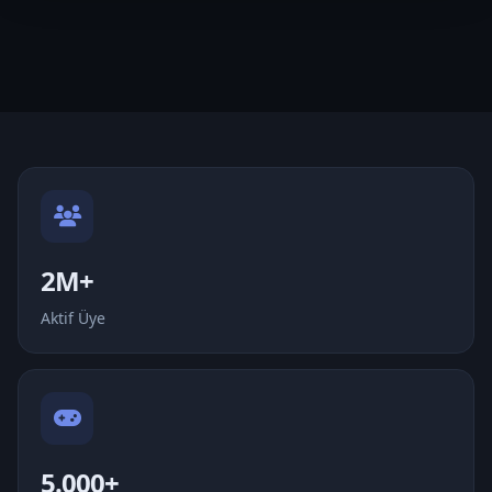
2M+
Aktif Üye
5.000+