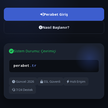
Perabet Giriş
Nasıl Başlanır?
Sistem Durumu: Çevrimiçi
perabet
.tr
Güncel: 2026
SSL Güvenli
Hızlı Erişim
7/24 Destek