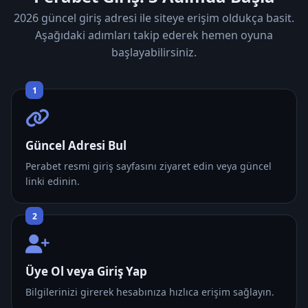
2026 güncel giriş adresi ile siteye erişim oldukça basit.
Aşağıdaki adımları takip ederek hemen oyuna
başlayabilirsiniz.
1
Güncel Adresi Bul
Perabet resmi giriş sayfasını ziyaret edin veya güncel
linki edinin.
2
Üye Ol veya Giriş Yap
Bilgilerinizi girerek hesabınıza hızlıca erişim sağlayın.