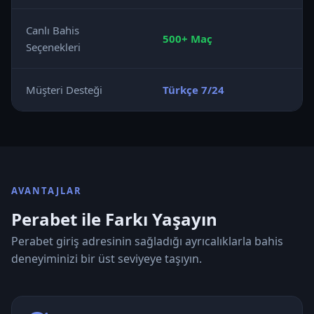
Canlı Bahis
500+ Maç
Seçenekleri
Müşteri Desteği
Türkçe 7/24
AVANTAJLAR
Perabet ile Farkı Yaşayın
Perabet giriş adresinin sağladığı ayrıcalıklarla bahis
deneyiminizi bir üst seviyeye taşıyın.