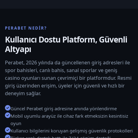
PERABET NEDIR?
Kullanıcı Dostu Platform, Güvenli
Altyapı
Perabet, 2026 yılında da güncellenen giriş adresleri ile
spor bahisleri, canlı bahis, sanal sporlar ve geniş
casino oyunları sunan çevrimiçi bir platformdur. Resmi
giriş üzerinden erişim, üyeler için güvenli ve hızlı bir
deneyim sağlar.
Güncel Perabet giriş adresine anında yönlendirme
Mobil uyumlu arayüz ile cihaz fark etmeksizin kesintisiz
oyun
Kullanıcı bilgilerini koruyan gelişmiş güvenlik protokolleri