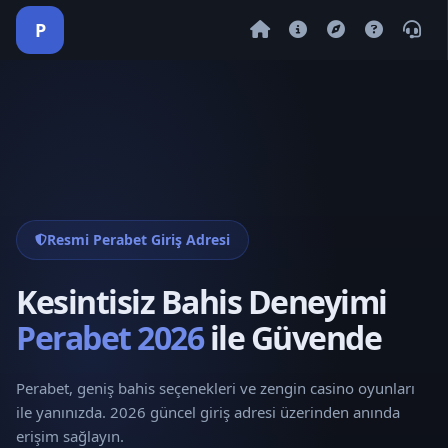
P
Resmi Perabet Giriş Adresi
Kesintisiz Bahis Deneyimi
Perabet 2026
ile Güvende
Perabet, geniş bahis seçenekleri ve zengin casino oyunları
ile yanınızda. 2026 güncel giriş adresi üzerinden anında
erişim sağlayın.