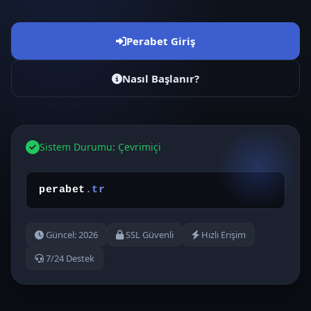
Perabet Giriş
Nasıl Başlanır?
Sistem Durumu: Çevrimiçi
perabet
.tr
Güncel: 2026
SSL Güvenli
Hızlı Erişim
7/24 Destek