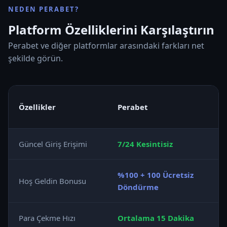
NEDEN PERABET?
Platform Özelliklerini Karşılaştırın
Perabet ve diğer platformlar arasındaki farkları net
şekilde görün.
Özellikler
Perabet
Güncel Giriş Erişimi
7/24 Kesintisiz
%100 + 100 Ücretsiz
Hoş Geldin Bonusu
Döndürme
Para Çekme Hızı
Ortalama 15 Dakika