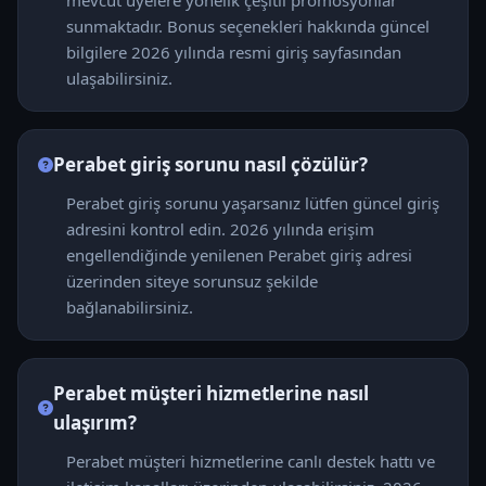
mevcut üyelere yönelik çeşitli promosyonlar
sunmaktadır. Bonus seçenekleri hakkında güncel
bilgilere 2026 yılında resmi giriş sayfasından
ulaşabilirsiniz.
Perabet giriş sorunu nasıl çözülür?
Perabet giriş sorunu yaşarsanız lütfen güncel giriş
adresini kontrol edin. 2026 yılında erişim
engellendiğinde yenilenen Perabet giriş adresi
üzerinden siteye sorunsuz şekilde
bağlanabilirsiniz.
Perabet müşteri hizmetlerine nasıl
ulaşırım?
Perabet müşteri hizmetlerine canlı destek hattı ve