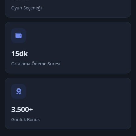
Oyun Seçeneği
15dk
Ortalama Ödeme Süresi
3.500+
Günlük Bonus