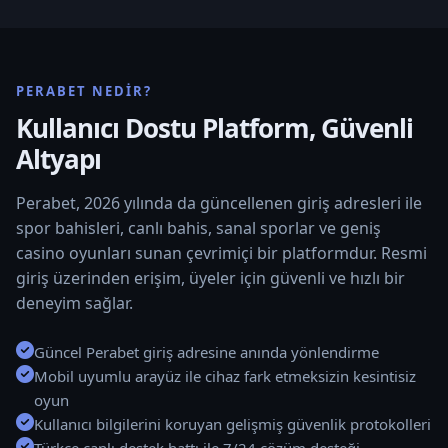
PERABET NEDIR?
Kullanıcı Dostu Platform, Güvenli
Altyapı
Perabet, 2026 yılında da güncellenen giriş adresleri ile
spor bahisleri, canlı bahis, sanal sporlar ve geniş
casino oyunları sunan çevrimiçi bir platformdur. Resmi
giriş üzerinden erişim, üyeler için güvenli ve hızlı bir
deneyim sağlar.
Güncel Perabet giriş adresine anında yönlendirme
Mobil uyumlu arayüz ile cihaz fark etmeksizin kesintisiz
oyun
Kullanıcı bilgilerini koruyan gelişmiş güvenlik protokolleri