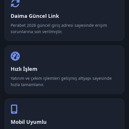
Daima Güncel Link
Perabet 2026 güncel giriş adresi sayesinde erişim
sorunlarına son verilmiştir.
Hızlı İşlem
Yatırım ve çekim işlemleri gelişmiş altyapı sayesinde
hızla tamamlanır.
Mobil Uyumlu