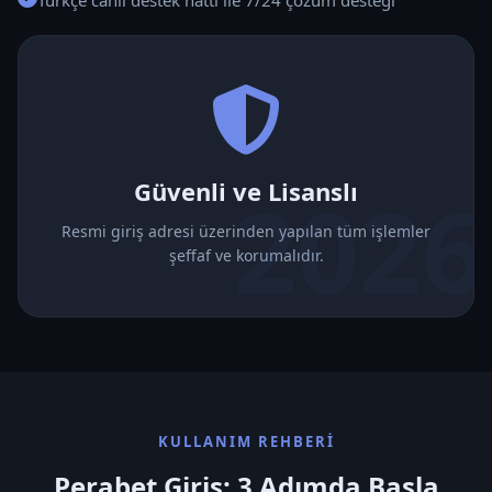
Türkçe canlı destek hattı ile 7/24 çözüm desteği
Güvenli ve Lisanslı
Resmi giriş adresi üzerinden yapılan tüm işlemler
şeffaf ve korumalıdır.
KULLANIM REHBERI
Perabet Giriş: 3 Adımda Başla