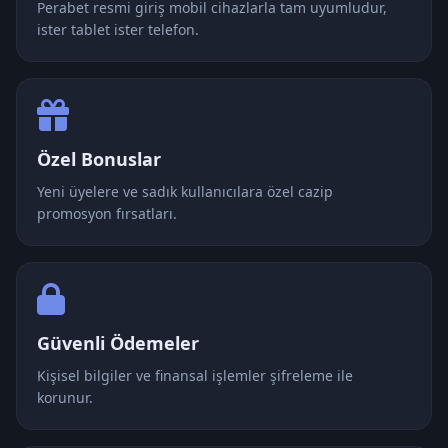
Perabet resmi giriş mobil cihazlarla tam uyumludur,
ister tablet ister telefon.
Özel Bonuslar
Yeni üyelere ve sadık kullanıcılara özel cazip
promosyon fırsatları.
Güvenli Ödemeler
Kişisel bilgiler ve finansal işlemler şifreleme ile
korunur.