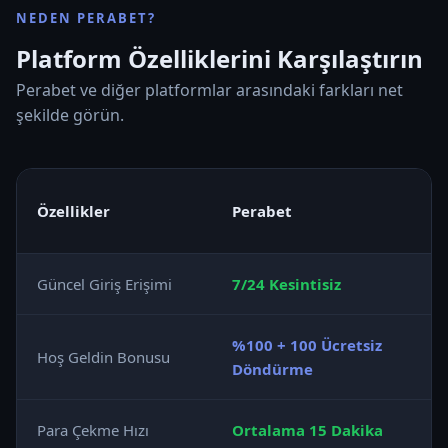
NEDEN PERABET?
Platform Özelliklerini Karşılaştırın
Perabet ve diğer platformlar arasındaki farkları net
şekilde görün.
Özellikler
Perabet
Güncel Giriş Erişimi
7/24 Kesintisiz
%100 + 100 Ücretsiz
Hoş Geldin Bonusu
Döndürme
Para Çekme Hızı
Ortalama 15 Dakika