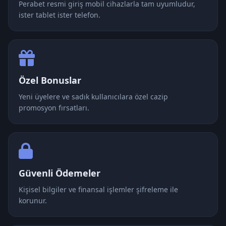
Perabet resmi giriş mobil cihazlarla tam uyumludur,
ister tablet ister telefon.
Özel Bonuslar
Yeni üyelere ve sadık kullanıcılara özel cazip
promosyon fırsatları.
Güvenli Ödemeler
Kişisel bilgiler ve finansal işlemler şifreleme ile
korunur.