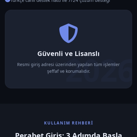
Türkçe canlı destek hattı ile 7/24 çözüm desteği
Güvenli ve Lisanslı
Resmi giriş adresi üzerinden yapılan tüm işlemler
şeffaf ve korumalıdır.
KULLANIM REHBERI
Perabet Giriş: 3 Adımda Başla