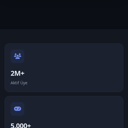
2M+
Aktif Üye
5.000+