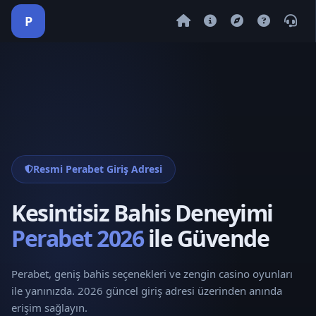
P
Resmi Perabet Giriş Adresi
Kesintisiz Bahis Deneyimi
Perabet 2026
ile Güvende
Perabet, geniş bahis seçenekleri ve zengin casino oyunları
ile yanınızda. 2026 güncel giriş adresi üzerinden anında
erişim sağlayın.