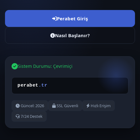
Perabet Giriş
Nasıl Başlanır?
Sistem Durumu: Çevrimiçi
perabet
.tr
Güncel: 2026
SSL Güvenli
Hızlı Erişim
7/24 Destek