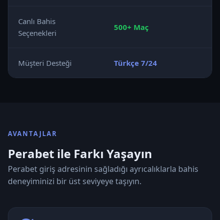
Canlı Bahis
500+ Maç
Seçenekleri
Müşteri Desteği
Türkçe 7/24
AVANTAJLAR
Perabet ile Farkı Yaşayın
Perabet giriş adresinin sağladığı ayrıcalıklarla bahis
deneyiminizi bir üst seviyeye taşıyın.