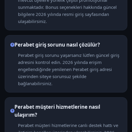
mevcut üyelere yönelik çeşitli promosyonlar
sunmaktadır. Bonus seçenekleri hakkında güncel
bilgilere 2026 yılında resmi giriş sayfasından
ulaşabilirsiniz.
Perabet giriş sorunu nasıl çözülür?
Perabet giriş sorunu yaşarsanız lütfen güncel giriş
adresini kontrol edin. 2026 yılında erişim
engellendiğinde yenilenen Perabet giriş adresi
üzerinden siteye sorunsuz şekilde
bağlanabilirsiniz.
Perabet müşteri hizmetlerine nasıl
ulaşırım?
Perabet müşteri hizmetlerine canlı destek hattı ve