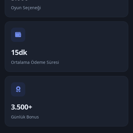
Oyun Seçeneği
15dk
Ortalama Ödeme Süresi
3.500+
Günlük Bonus