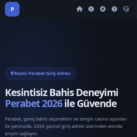
P
Resmi Perabet Giriş Adresi
Kesintisiz Bahis Deneyimi
Perabet 2026
ile Güvende
Perabet, geniş bahis seçenekleri ve zengin casino oyunları
ile yanınızda. 2026 güncel giriş adresi üzerinden anında
erişim sağlayın.