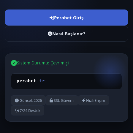
Perabet Giriş
Nasıl Başlanır?
Sistem Durumu: Çevrimiçi
perabet
.tr
Güncel: 2026
SSL Güvenli
Hızlı Erişim
7/24 Destek