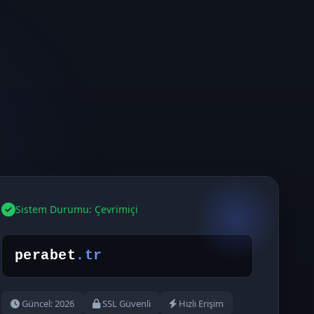
Sistem Durumu: Çevrimiçi
perabet
.tr
Güncel: 2026
SSL Güvenli
Hızlı Erişim