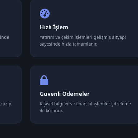
Hızlı İşlem
sinde
Yatırım ve çekim işlemleri gelişmiş altyapı
sayesinde hızla tamamlanır.
Güvenli Ödemeler
 cazip
Kişisel bilgiler ve finansal işlemler şifreleme
ile korunur.