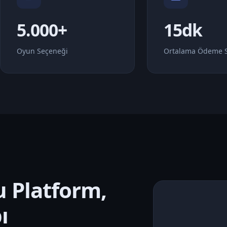
5.000+
15dk
Oyun Seçeneği
Ortalama Ödeme S
u Platform,
ı