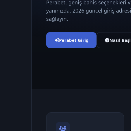
Perabet, geniş bahis seçenekleri v
yanınızda. 2026 güncel giriş adres
sağlayın.
Perabet Giriş
Nasıl Başl