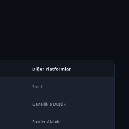
Diğer Platformlar
Sınırlı
Genellikle Düşük
Saatler Alabilir