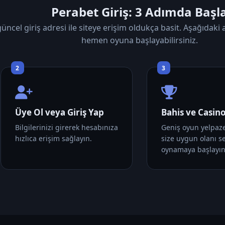
Perabet Giriş: 3 Adımda Başl
üncel giriş adresi ile siteye erişim oldukça basit. Aşağıdaki
hemen oyuna başlayabilirsiniz.
2
3
Üye Ol veya Giriş Yap
Bahis ve Casin
Bilgilerinizi girerek hesabınıza
Geniş oyun yelpaz
hızlıca erişim sağlayın.
size uygun olanı s
oynamaya başlayın