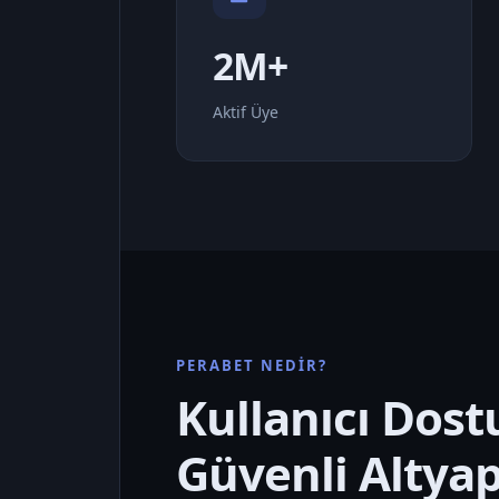
2M+
Aktif Üye
PERABET NEDIR?
Kullanıcı Dost
Güvenli Altyap