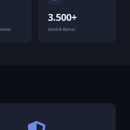
3.500+
üresi
Günlük Bonus