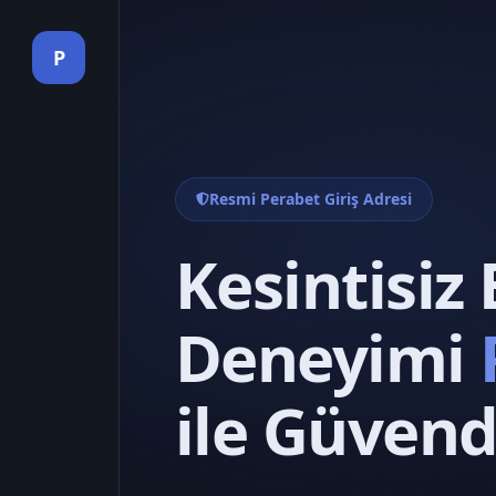
P
Resmi Perabet Giriş Adresi
Kesintisiz
Deneyimi
ile Güven