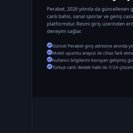
Perabet, 2026 yılında da güncellenen gir
canlı bahis, sanal sporlar ve geniş cas
platformdur. Resmi giriş üzerinden erişi
deneyim sağlar.
Güncel Perabet giriş adresine anında 
Mobil uyumlu arayüz ile cihaz fark etme
Kullanıcı bilgilerini koruyan gelişmiş gü
Türkçe canlı destek hattı ile 7/24 çözüm