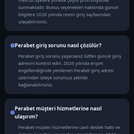
mevcut üyelere yönelik çeşitli promosyonlar
sunmaktadır. Bonus seçenekleri hakkında güncel
bilgilere 2026 yılında resmi giriş sayfasından
ulaşabilirsiniz.
Perabet giriş sorunu nasıl çözülür?
Perabet giriş sorunu yaşarsanız lütfen güncel giriş
adresini kontrol edin. 2026 yılında erişim
engellendiğinde yenilenen Perabet giriş adresi
üzerinden siteye sorunsuz şekilde
bağlanabilirsiniz.
Perabet müşteri hizmetlerine nasıl
ulaşırım?
Perabet müşteri hizmetlerine canlı destek hattı ve