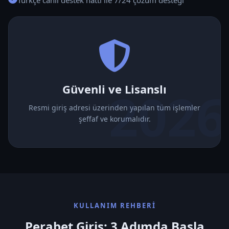
Türkçe canlı destek hattı ile 7/24 çözüm desteği
Güvenli ve Lisanslı
Resmi giriş adresi üzerinden yapılan tüm işlemler
şeffaf ve korumalıdır.
KULLANIM REHBERI
Perabet Giriş: 3 Adımda Başla