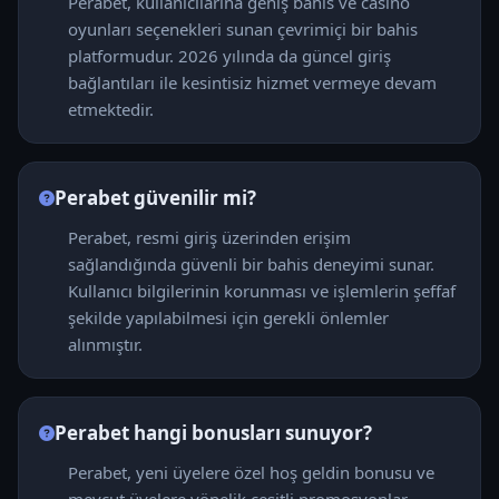
Perabet, kullanıcılarına geniş bahis ve casino
oyunları seçenekleri sunan çevrimiçi bir bahis
platformudur. 2026 yılında da güncel giriş
bağlantıları ile kesintisiz hizmet vermeye devam
etmektedir.
Perabet güvenilir mi?
Perabet, resmi giriş üzerinden erişim
sağlandığında güvenli bir bahis deneyimi sunar.
Kullanıcı bilgilerinin korunması ve işlemlerin şeffaf
şekilde yapılabilmesi için gerekli önlemler
alınmıştır.
Perabet hangi bonusları sunuyor?
Perabet, yeni üyelere özel hoş geldin bonusu ve