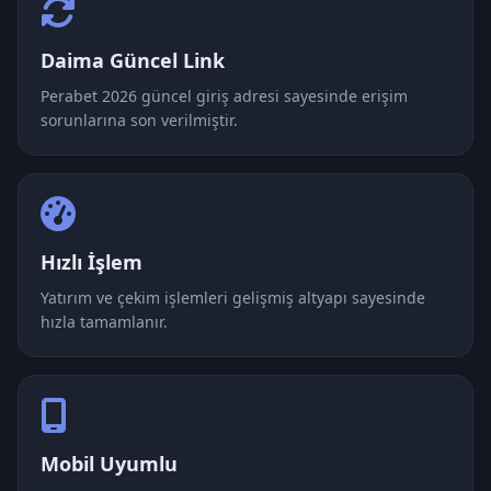
Daima Güncel Link
Perabet 2026 güncel giriş adresi sayesinde erişim
sorunlarına son verilmiştir.
Hızlı İşlem
Yatırım ve çekim işlemleri gelişmiş altyapı sayesinde
hızla tamamlanır.
Mobil Uyumlu