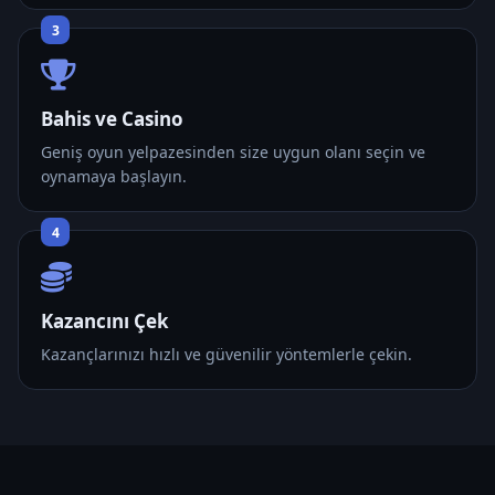
3
Bahis ve Casino
Geniş oyun yelpazesinden size uygun olanı seçin ve
oynamaya başlayın.
4
Kazancını Çek
Kazançlarınızı hızlı ve güvenilir yöntemlerle çekin.