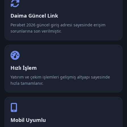
Daima Güncel Link
Perabet 2026 güncel giriş adresi sayesinde erişim
sorunlarına son verilmiştir.
Hızlı İşlem
Yatırım ve çekim işlemleri gelişmiş altyapı sayesinde
hızla tamamlanır.
Mobil Uyumlu