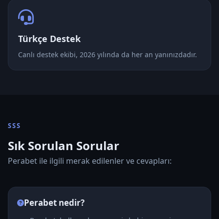
Türkçe Destek
Canlı destek ekibi, 2026 yılında da her an yanınızdadır.
SSS
Sık Sorulan Sorular
Perabet ile ilgili merak edilenler ve cevapları:
Perabet nedir?