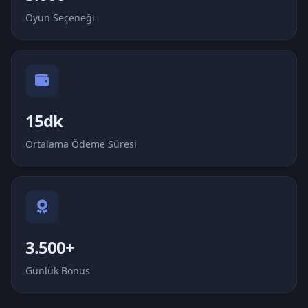
Oyun Seçeneği
15dk
Ortalama Ödeme Süresi
3.500+
Günlük Bonus