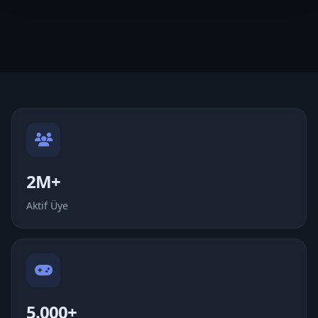
2M+
Aktif Üye
5.000+