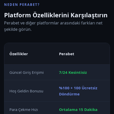
NEDEN PERABET?
Platform Özelliklerini Karşılaştırın
Perabet ve diğer platformlar arasındaki farkları net
şekilde görün.
Özellikler
Perabet
Güncel Giriş Erişimi
7/24 Kesintisiz
%100 + 100 Ücretsiz
Hoş Geldin Bonusu
Döndürme
Para Çekme Hızı
Ortalama 15 Dakika